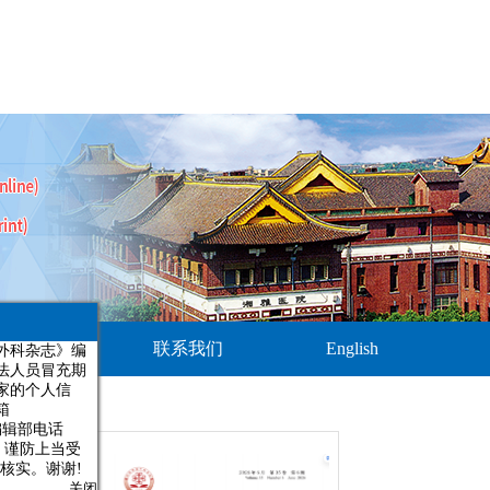
杂志》编
员冒充期
刊订阅
联系我们
English
个人信
辑部电话
谨防上当受
。谢谢!
关闭