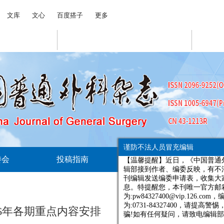
谨防不法人员冒充编辑
【温馨提醒】近日，《中国普通外科
辑部接到作者、编委反映，有不法人
委会
投稿指南
出版声明
期
刊编辑发送编委申请表，收集大家的
息。特提醒您，本刊唯一官方邮箱
为:pw84327400@vip.126.com，编
为:0731-84327400，请提高警惕，
骗!如有任何疑问，请致电编辑部核实
26年各期重点内容安排