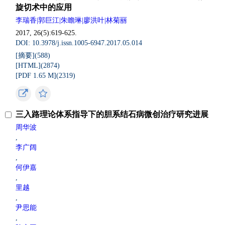
旋切术中的应用
李瑞香|郭巨江|朱瞻琳|廖洪叶|林菊丽
2017, 26(5):619-625.
DOI: 10.3978/j.issn.1005-6947.2017.05.014
[摘要](588)
[HTML](2874)
[PDF 1.65 M](2319)
三入路理论体系指导下的胆系结石病微创治疗研究进展
周华波
,
李广阔
,
何伊嘉
,
里越
,
尹思能
,