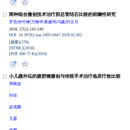
两种组合微创技术治疗胆总管结石比较的前瞻性研究
罗浩|孙竹峰|万柳华|黄建伟|冯矗|刘古月
2018, 27(2):143-149.
DOI: 10.3978/j.issn.1005-6947.2018.02.002
[摘要](578)
[HTML](2650)
[PDF 498.73 K](2010)
小儿腹外疝的腹腔镜微创与传统手术治疗临床疗效比较
周晓波
,
刘佳
,
赵成鹏
,
王鎏
,