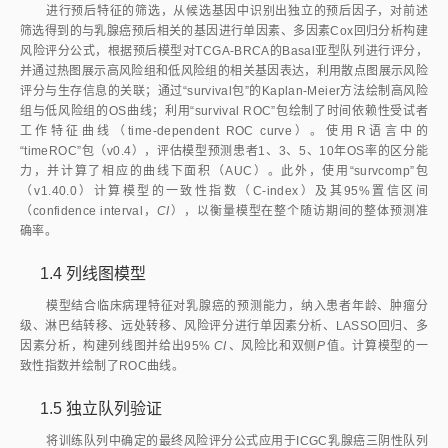
进行预后特征的筛选，从候选基因中识别出独立的预后因子，对前述
筛选得到的与乳腺癌预后相关的基因进行单因素、多因素Cox回归分析构建
风险评分公式，根据预后模型对TCGA-BRCA的Basal亚型队列进行评分，
并通过热图展示高风险组和低风险组的相关基因表达，利用散点图展示风险
评分与生存信息的关联；通过“survival包”的Kaplan-Meier方法绘制高风险
组与低风险组的OS曲线；利用“survival ROC”包绘制了时间依赖性受试者
工作特征曲线（time-dependent ROC curve）。使用R语言中的
“timeROC”包（v0.4），评估模型预测患者1、3、5、10年OS率的区分能
力，并计算了相应的曲线下面积（AUC）。此外，使用“survcomp”包
（v1.40.0）计算模型的一致性指数（C-index）及其95%置信区间
（confidence interval，
CI
），以衡量模型在整个随访期间的整体预测准
确率。
1.4 列线图模型
模型结合临床病理特征对乳腺癌的预测能力，纳入患者年龄、肿瘤分
级、淋巴结转移、远处转移、风险评分进行单因素分析、LASSO回归、多
因素分析，构建列线图并给出95%
 CI
、风险比和双侧
P
值。计算模型的一
致性指数并绘制了ROC曲线。
1.5 独立队列验证
将训练队列中确定的最终风险评分公式应用于ICGC乳腺癌三阴性队列