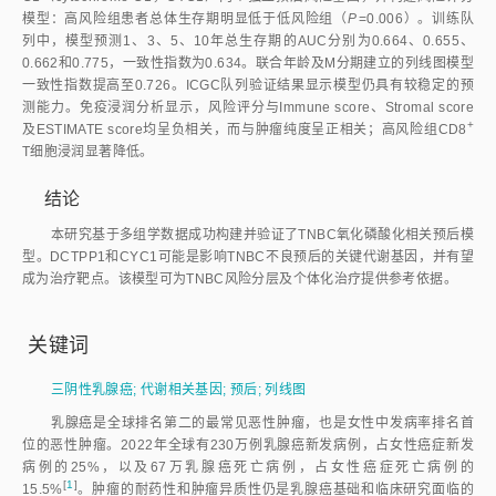
模型：高风险组患者总体生存期明显低于低风险组（
P
=0.006）。训练队
列中，模型预测1、3、5、10年总生存期的AUC分别为0.664、0.655、
0.662和0.775，一致性指数为0.634。联合年龄及M分期建立的列线图模型
一致性指数提高至0.726。ICGC队列验证结果显示模型仍具有较稳定的预
测能力。免疫浸润分析显示，风险评分与Immune score、Stromal score
+
及ESTIMATE score均呈负相关，而与肿瘤纯度呈正相关；高风险组CD
8
T细胞浸润显著降低。
结论
本研究基于多组学数据成功构建并验证了TNBC氧化磷酸化相关预后模
型。DCTPP1和CYC1可能是影响TNBC不良预后的关键代谢基因，并有望
成为治疗靶点。该模型可为TNBC风险分层及个体化治疗提供参考依据。
关键词
三阴性乳腺癌
;
代谢相关基因
;
预后
;
列线图
乳腺癌是全球排名第二的最常见恶性肿瘤，也是女性中发病率排名首
位的恶性肿瘤。2022年全球有230万例乳腺癌新发病例，占女性癌症新发
病例的25%，以及67万乳腺癌死亡病例，占女性癌症死亡病例的
[
1
]
15.5
%
。肿瘤的耐药性和肿瘤异质性仍是乳腺癌基础和临床研究面临的