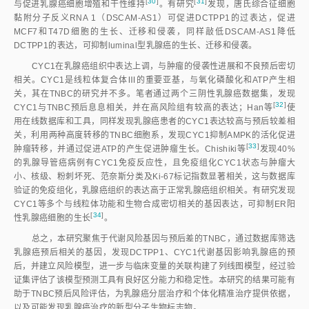
[
30
]
[
31
]
与促进乳腺癌细胞增殖和干性维
持
。有研
究
发现，唐氏综合征细胞
黏附分子反义RNA 1（DSCAM-AS1）可促进DCTPP1的过表达，促进
MCF7和T47D细胞的生长、迁移和侵袭，同样敲低DSCAM-AS1降低
DCTPP1的表达，可抑制luminal型乳腺癌的生长、迁移和侵袭。
CYC1在乳腺癌组织中表达上调，与肿瘤的侵袭性进展和不良预后密切
相关。CYC1是线粒体复合体Ⅲ的重要亚基，与氧化磷酸化和ATP产生相
关，其在TNBC的研究并不多。笔者通过两个三阴性乳腺癌数据集，发现
[
32
]
CYC1与TNBC预后息息相关，并在高风险组有较高的表达；Han
等
使
用在线数据库和工具，同样发现乳腺癌患者的CYC1表达较高与预后较差相
关，利用两种高度转移的TNBC细胞系，发现CYC1抑制AMPK的活化促进
[
33
]
肿瘤转移，并通过促进ATP的产生促进肿瘤生长。Chishiki
等
发现40%
的乳腺导管癌病例有CYC1免疫反应性，且免疫组化CYC1状态与肿瘤大
小、核级、粉刺坏死、范奈斯分类及Ki-67标记指数显著相关，这与数据库
验证的免疫组化，乳腺癌组织的表达高于正常乳腺癌组织相关。有研究发现
CYC1等多个与线粒体功能和生物合成密切相关的基因表达，可抑制ER阳
[
34
]
性乳腺癌细胞的生
长
。
总之，本研究聚焦于代谢风险基因与预后差的TNBC，通过数据库筛选
乳腺癌预后相关的基因，发现DCTPP1、CYC1代谢基因影响乳腺癌的预
后，并建立风险模型，进一步与临床变量的关联构建了列线图模型，经过验
证集评估了该模型预测工具有良好区分能力和稳定性。本研究的结果可能有
助于TNBC预后风险评估，为乳腺癌分层治疗和个体化精准治疗提供依据，
以及可能发现乳腺癌治疗的新型分子生物标志物。