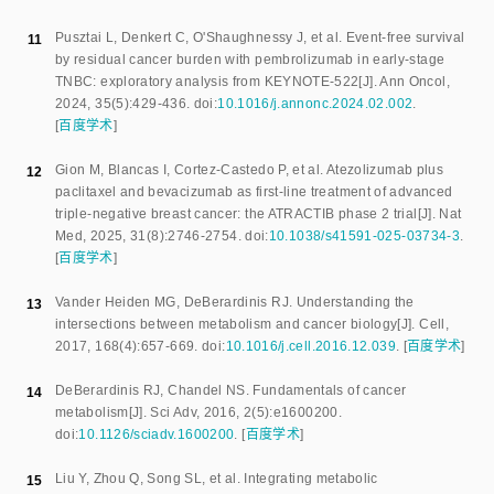
Pusztai L
,
Denkert C
,
O'Shaughnessy J
,
et al
.
Event-free survival
11
by residual cancer burden with pembrolizumab in early-stage
TNBC: exploratory analysis from KEYNOTE-522
[J].
Ann Oncol
,
2024
,
35
(
5
):
429
-
436
.
doi:
10.1016/j.annonc.2024.02.002
.
[
百度学术
]
Gion M
,
Blancas I
,
Cortez-Castedo P
,
et al
.
Atezolizumab plus
12
paclitaxel and bevacizumab as first-line treatment of advanced
triple-negative breast cancer: the ATRACTIB phase 2 trial
[J].
Nat
Med
,
2025
,
31
(
8
):
2746
-
2754
.
doi:
10.1038/s41591-025-03734-3
.
[
百度学术
]
Vander Heiden MG
,
DeBerardinis RJ
.
Understanding the
13
intersections between metabolism and cancer biology
[J].
Cell
,
2017
,
168
(
4
):
657
-
669
.
doi:
10.1016/j.cell.2016.12.039
.
[
百度学术
]
DeBerardinis RJ
,
Chandel NS
.
Fundamentals of cancer
14
metabolism
[J].
Sci Adv
,
2016
,
2
(
5
):
e1600200
.
doi:
10.1126/sciadv.1600200
.
[
百度学术
]
Liu Y
,
Zhou Q
,
Song SL
,
et al
.
Integrating metabolic
15