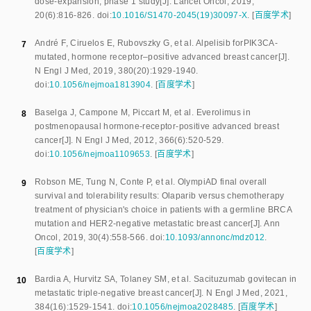
dose-expansion, phase 1 study
[J].
Lancet Oncol
,
2019
,
20
(
6
):
816
-
826
.
doi:
10.1016/S1470-2045(19)30097-X
.
[
百度学术
]
André F
,
Ciruelos E
,
Rubovszky G
,
et al
.
Alpelisib forPIK3CA-
7
mutated, hormone receptor–positive advanced breast cancer
[J].
N Engl J Med
,
2019
,
380
(
20
):
1929
-
1940
.
doi:
10.1056/nejmoa1813904
.
[
百度学术
]
Baselga J
,
Campone M
,
Piccart M
,
et al
.
Everolimus in
8
postmenopausal hormone-receptor-positive advanced breast
cancer
[J].
N Engl J Med
,
2012
,
366
(
6
):
520
-
529
.
doi:
10.1056/nejmoa1109653
.
[
百度学术
]
Robson ME
,
Tung N
,
Conte P
,
et al
.
OlympiAD final overall
9
survival and tolerability results: Olaparib versus chemotherapy
treatment of physician's choice in patients with a germline BRCA
mutation and HER2-negative metastatic breast cancer
[J].
Ann
Oncol
,
2019
,
30
(
4
):
558
-
566
.
doi:
10.1093/annonc/mdz012
.
[
百度学术
]
Bardia A
,
Hurvitz SA
,
Tolaney SM
,
et al
.
Sacituzumab govitecan in
10
metastatic triple-negative breast cancer
[J].
N Engl J Med
,
2021
,
384
(
16
):
1529
-
1541
.
doi:
10.1056/nejmoa2028485
.
[
百度学术
]