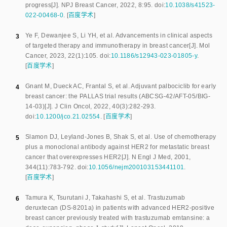
progress
[J].
NPJ Breast Cancer
,
2022
,
8
:
95
.
doi:
10.1038/s41523-
022-00468-0
.
[
百度学术
]
Ye F
,
Dewanjee S
,
Li YH
,
et al
.
Advancements in clinical aspects
3
of targeted therapy and immunotherapy in breast cancer
[J].
Mol
Cancer
,
2023
,
22
(
1
):
105
.
doi:
10.1186/s12943-023-01805-y
.
[
百度学术
]
Gnant M
,
Dueck AC
,
Frantal S
,
et al
.
Adjuvant palbociclib for early
4
breast cancer: the PALLAS trial results (ABCSG-42/AFT-05/BIG-
14-03)
[J].
J Clin Oncol
,
2022
,
40
(
3
):
282
-
293
.
doi:
10.1200/jco.21.02554
.
[
百度学术
]
Slamon DJ
,
Leyland-Jones B
,
Shak S
,
et al
.
Use of chemotherapy
5
plus a monoclonal antibody against HER2 for metastatic breast
cancer that overexpresses HER2
[J].
N Engl J Med
,
2001
,
344
(
11
):
783
-
792
.
doi:
10.1056/nejm200103153441101
.
[
百度学术
]
Tamura K
,
Tsurutani J
,
Takahashi S
,
et al
.
Trastuzumab
6
deruxtecan (DS-8201a) in patients with advanced HER2-positive
breast cancer previously treated with trastuzumab emtansine: a