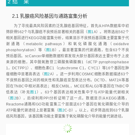
2 结 果
2.1 乳腺癌风险基因与通路富集分析
为了寻找最具风险因素的泛乳腺癌基因特征，首先从HPA数据库中初
筛获得562个与乳腺癌不良预后显著相关的基因（
图1
A）。将筛选出562个
相关基因进行KEGG功能富集分析，结果显示不良预后基因集主要富集于代
谢通路（metabolic pathways）和氧化磷酸化通路（oxidative
phosphorylation）等（
图1
B）。最显著富集的代谢通路，包含63个不良
预后基因。scCancer单细胞数据检索发现大部分基因表达主要分布于上皮
来源的细胞，其中脱氧胞苷三磷酸焦磷酸酶1（dCTP pyrophosphatase
1，DCTPP1）、细胞色素C1（cytochrome C1，CYC1）等16个基因在肿
瘤细胞中显著高表达（
图2
A）。进一步利用COSMIC细胞系数据描述63个
不良预后基因之间的相关性和乳腺癌亚型表达分布。DCTD、MAT2A等基
因在TNBC中相对高表达；相反CMBL，MCEE和ALG3等基因在TNBC中
低表达（补充
图1
）。63个基因表达相关性集中于与ATP能量代谢相关
（
图2
B），后续利用PPI分析证明了这一点。数据显示从KEGG通路，
Reactome通路和GO功能富集三个层面这63个基因在氧化磷酸化介导的
ATP能量代谢途径上显著富集（
图2
C-D）。以上，初步筛选找到63个乳腺
癌风险基因，该基因集功能主要富集于氧化磷酸化介导的能量代谢途径。