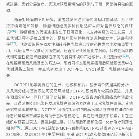
或进展。患者分层治疗，实现对预后更精准的预测与干预，仍是待突破的瓶
颈。
随着对肿瘤的不断研究，笔者越发关注肿瘤代谢基因重编程。为了维
持持续增殖和转移，肿瘤细胞经历多种代谢适应以应对营养缺乏的微环
[
26
]
境
；肿瘤细胞的代谢途径发生了显著变化，以支持肿瘤的发生发展，并
且代谢过程不是独立发生的，是相互影响并共同促进肿瘤发生、进展和转
[
27
]
移
。代谢重编程在原发性和转移性乳腺癌治疗耐药性发展中发挥重要作
用，代谢适应不仅推动肿瘤进展，还直接导致肿瘤化疗耐药；转移性病灶的
[
28
]
代谢可塑性使癌细胞能够在不同的器官环境中茁壮成长，并逃避治
疗
。
在乳腺癌预后风险基因的筛选中，笔者同样发现乳腺癌预后风险基因集中在
代谢通路上聚集，并且笔者发现了DCTPP1、CYC1基因与乳腺癌预后相
关。
DCTPP1影响乳腺癌的生长、迁移和预后。基于两个数据集的分析，
从风险分组与基因表达可见高风险组DCTPP1基因具有较高的表达，并且
在预后分析中，同样印证了此结果，DCTPP1高表达的乳腺癌患者预后较
差，且通过免疫组化染色发现乳腺癌组织的表达高于正常乳腺癌组织。其他
研究有类似的结果，DCTPP1可通过对dNTP的高水解活性来维持dNTP池
稳态和异常核苷酸净化有助于基因组稳定性，但在癌细胞核中积累，并在癌
组织中显著过表达，促进肿瘤进展，并与预后不良和免疫、化疗治疗耐药性
[
29
]
相
关
。通过DCTPP1缺陷的MCF-7细胞和DCTPP1过表达的MDA-MB-
231细胞，发现DCTPP1主要控制5-甲基-dCTP代谢和整体DNA低甲基化参