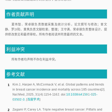
作者贡献声明
夏伟智、荣卓献负责数据采集及统计分析，论文撰写与修改；曾文
静、罗沙阳、黄隽负责文献检索、整理；王守满、荣卓献负责整体设计、提
供修改意见和最终审校。所有作者阅读并同意最终的文本。
利益冲突
所有作者均声明不存在利益冲突。
参考文献
Kim J
,
Harper A
,
McCormack V
,
et al
.
Global patterns and trends
1
in breast cancer incidence and mortality across 185 countries
[J].
Nat Med
,
2025
,
31
(
4
):
1154
-
1162
.
doi:
10.1038/s41591-025-
03502-3
.
[
百度学术
]
Zagami P
,
Carey LA
.
Triple negative breast cancer: Pitfalls and
2