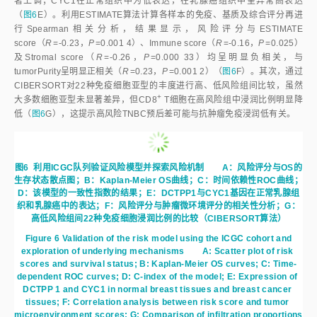
著上调；CYC1在正常组织中为低表达，在乳腺癌组织中呈异常高表达
（
图6
E）。利用ESTIMATE算法计算各样本的免疫、基质及综合评分再进
行Spearman相关分析，结果显示，风险评分与ESTIMATE
score（
R
=-0.23，
P
=0.001 4）、Immune score（
R
=-0.16，
P
=0.025）
及Stromal score（
R
=-0.26，
P
=0.000 33）均呈明显负相关，与
tumorPurity呈明显正相关（
R
=0.23，
P
=0.001 2）（
图6
F）。其次，通过
CIBERSORT对22种免疫细胞亚型的丰度进行高、低风险组间比较，虽然
+
大多数细胞亚型未显著差异，但CD
8
 T细胞在高风险组中浸润比例明显降
低（
图6
G），这提示高风险TNBC预后差可能与抗肿瘤免疫浸润低有关。
图6
利用ICGC队列验证风险模型并探索风险机制 A：风险评分与OS的
生存状态散点图；B：Kaplan-Meier OS曲线；C：时间依赖性ROC曲线；
D：该模型的一致性指数的结果；E：DCTPP1与CYC1基因在正常乳腺组
织和乳腺癌中的表达；F：风险评分与肿瘤微环境评分的相关性分析；G：
高低风险组间22种免疫细胞浸润比例的比较（CIBERSORT算法）
Figure 6
Validation of the risk model using the ICGC cohort and
exploration of underlying mechanisms
　　A: Scatter plot of risk 
scores and survival status; B: Kaplan-Meier OS curves; C: Time-
dependent ROC curves; D: C-index of the model; E: Expression of 
DCTPP 1 and CYC1 in normal breast tissues and breast cancer 
tissues; F: Correlation analysis between risk score and tumor 
microenvironment scores; G: Comparison of infiltration proportions 