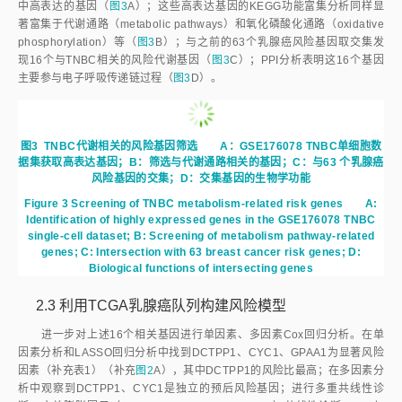
中高表达的基因（
图3
A）；这些高表达基因的KEGG功能富集分析同样显
著富集于代谢通路（metabolic pathways）和氧化磷酸化通路（oxidative
phosphorylation）等（
图3
B）；与之前的63个乳腺癌风险基因取交集发
现16个与TNBC相关的风险代谢基因（
图3
C）；PPI分析表明这16个基因
主要参与电子呼吸传递链过程（
图3
D）。
图3
TNBC代谢相关的风险基因筛选 A：GSE176078 TNBC单细胞数
据集获取高表达基因；B：筛选与代谢通路相关的基因；C：与63 个乳腺癌
风险基因的交集；D：交集基因的生物学功能
Figure 3
Screening of TNBC metabolism-related risk genes
A:
Identification of highly expressed genes in the GSE176078 TNBC
single-cell dataset; B: Screening of metabolism pathway-related
genes; C: Intersection with 63 breast cancer risk genes; D:
Biological functions of intersecting genes
2.3 利用TCGA乳腺癌队列构建风险模型
进一步对上述16个相关基因进行单因素、多因素Cox回归分析。在单
因素分析和LASSO回归分析中找到DCTPP1、CYC1、GPAA1为显著风险
因素（补充表1）（补充
图2
A），其中DCTPP1的风险比最高；在多因素分
析中观察到DCTPP1、CYC1是独立的预后风险基因；进行多重共线性诊