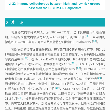
of 22 immune cell subtypes between high- and low-risk groups 
based on the CIBERSORT algorithm
3 讨 论
乳腺癌发病率持续增长。从1990—2021年，全球乳腺癌负担逐渐增
[
19
]
加，年龄标准化发病率从每10万人16.42例上升到26.88
例
；且中国乳
[
20
]
腺癌2015—2030年间，死亡人数预计将分别增加13.1%和40.9
%
。
乳腺癌药物治疗面临诸多挑战。在早期TNBC的新辅助治疗中，PD-L1
抑制剂阿特珠单抗联合白蛋白紫杉醇及蒽环类药物化疗，可将病理完全缓解
[
21
]
率提高至69
%
。在NeoPanDa03 Ⅱ期研究中，PD-1抑制剂总病理完全
[
22
]
缓解率（tpCR）达67.6%，总体缓解率达94.1
%
，BRCA的PARP抑制
[
23
]
剂新辅助化疗联合奥拉帕利无事件生存期提高16.3
%
；KEYNOTE-522
的Ⅲ期试验结果显示在化疗新辅助+辅助治疗的基础上，加用帕博利珠单抗
[
24
]
使患者的5年OS率从81.7%提升至86.6%，绝对获益为4.9个百分
点
；
而对于晚期TNBC治疗，全球性Ⅲ期ASCENT研究，SG组的中位无进展生
[
10
]
存期为5.6个月，中位OS为12.1个
月
，ASCENT-04（Ⅲ期）：戈沙妥
珠单抗联合帕博利珠单抗一线治疗PD-L1阳性患者，中位无进展生存期为
[
25
]
11.2个
月
。虽有较好的治疗的重要突破，但对于TNBC预后在临床治疗
中，仍有较大的进步空间。部分患者初始治疗效果良好，但随着治疗时间的
延长，肿瘤细胞可能通过突变或信号通路重编程产生耐药性，导致疾病复发