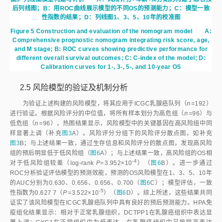
后列线图；B：用ROC曲线展示模型的不同OS的预测能力；C：模型一致
性指数的结果；D：列线图1、3、5、10年的校准图
Figure 5
Construction and evaluation of the nomogram model
A:
Comprehensive prognostic nomogram integrating risk score, age,
and M stage; B: ROC curves showing predictive performance for
different overall survival outcomes; C: C-index of the model; D:
Calibration curves for 1-, 3-, 5-, and 10-year OS
2.5 风险模型的验证及机制分析
为验证上述构建的风险模型，将其应用于ICGC乳腺癌队列（
n
=192）
进行验证。根据风险评分的中位值，将所有样本划分为高危组（
n
=96）与
低危组（
n
=96），热图结果显示，风险模型中的关键基因在高风险组中同
样显著上调（补充
图3
A）。风险评分分组下的风险评分散点图，如补充
图3
B；与上述结果一致，通过生存信息和风险评分的散点图，发现高风险
组的预后明显低于低风险组（
图6
A）；与上述结果一致，高风险组的OS相
-4
对于低风险组较差（log-rank
P=
3.952×1
0
）（
图6
B）。进一步通过
ROC分析验证评估模型的预测效能，预测的OS风险模型在1、3、5、10年
的AUC分别为0.630、0.656、0.656、0.700（
图6
C）；模型评估，一致
-5
性指数为0.627 7（
P
=3.522×1
0
）（
图6
D）。综上所述，这些结果共同
证实了该风险模型在ICGC乳腺癌队列中具有良好的预后预测能力。HPA免
疫组化结果显示：相对于正常乳腺组织，DCTPP1在乳腺癌组织中表达显