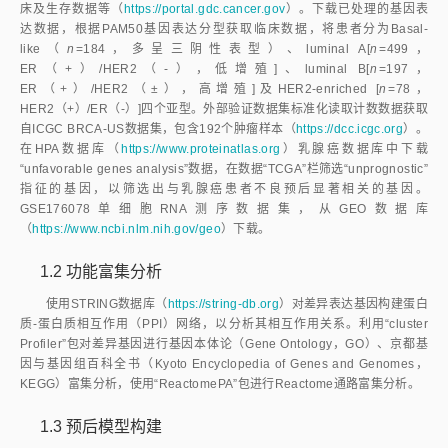
床及生存数据等（
https://portal.gdc.cancer.gov
）。下载已处理的基因表
达数据，根据PAM50基因表达分型获取临床数据，将患者分为Basal-
like（
n
=184，多呈三阴性表型）、luminal A[
n
=499，
ER（+）/HER2（-），低增殖]、luminal B[
n
=197，
ER（+）/HER2（±），高增殖]及HER2-enriched [
n
=78，
HER2（+）/ER（-）]四个亚型。外部验证数据集标准化读取计数数据获取
自ICGC BRCA-US数据集，包含192个肿瘤样本（
https://dcc.icgc.org
）。
在HPA数据库（
https://www.proteinatlas.org
）乳腺癌数据库中下载
“unfavorable genes analysis”数据，在数据“TCGA”栏筛选“unprognostic”
指征的基因，以筛选出与乳腺癌患者不良预后显著相关的基因。
GSE176078单细胞RNA测序数据集，从GEO数据库
（
https://www.ncbi.nlm.nih.gov/geo
）下载。
1.2 功能富集分析
使用STRING数据库（
https://string-db.org
）对差异表达基因构建蛋白
质-蛋白质相互作用（PPI）网络，以分析其相互作用关系。利用“cluster
Profiler”包对差异基因进行基因本体论（Gene Ontology，GO）、京都基
因与基因组百科全书（Kyoto Encyclopedia of Genes and Genomes，
KEGG）富集分析，使用“ReactomePA”包进行Reactome通路富集分析。
1.3 预后模型构建