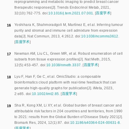
reprogramming and metabolic imaging to predict breast cancer
therapeutic responses
[J].
Trends Endocrinol Metab
,
2021
,
32
(
10
):
762
-
775
.
doi:
10.1016/j.tem.2021.07.001
.
[
百度学术
]
Yoshihara K
,
Shahmoradgoli M
,
Martínez E
,
et al
.
Inferring tumour
16
purity and stromal and immune cell admixture from expression
data
[J].
Nat Commun
,
2013
,
4
:
2612
.
doi:
10.1038/ncomms3612
.
[
百度学术
]
Newman AM
,
Liu CL
,
Green MR
,
et al
.
Robust enumeration of cell
17
subsets from tissue expression profiles
[J].
Nat Meth
,
2015
,
12
(
5
):
453
-
457
.
doi:
10.1038/nmeth.3337
.
[
百度学术
]
Lyu F
,
Han F
,
Ge C
,
et al
.
OmicStudio: a composable
18
bioinformatics cloud platform with real-time feedback that can
generate high-quality graphs for publication
[J].
iMeta
,
2023
,
2
:
e85
.
doi:
10.1002/imt2.85
.
[
百度学术
]
Sha R
,
Kong XM
,
Li XY
,
et al
.
Global burden of breast cancer and
19
attributable risk factors in 204 countries and territories, from 1990
to 2021: results from the Global Burden of Disease Study 2021
[J].
Biomark Res
,
2024
,
12
(
1
):
87
.
doi:
10.1186/s40364-024-00631-8
.
[
百度学术
]