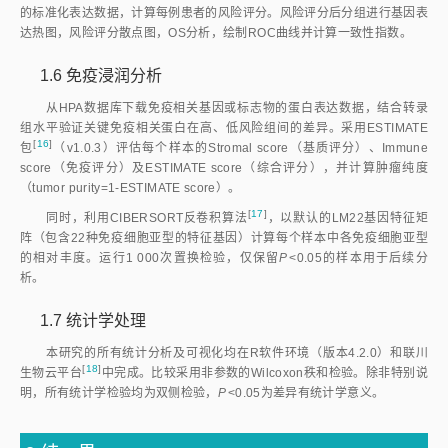
的标准化表达数据，计算每例患者的风险评分。风险评分后分组进行基因表
达热图，风险评分散点图，OS分析，绘制ROC曲线并计算一致性指数。
1.6 免疫浸润分析
从HPA数据库下载免疫相关基因或标志物的蛋白表达数据，结合转录
组水平验证关键免疫相关蛋白在高、低风险组间的差异。采用ESTIMATE
[
16
]
包
（v1.0.3）评估每个样本的Stromal score（基质评分）、Immune
score（免疫评分）及ESTIMATE score（综合评分），并计算肿瘤纯度
（tumor purity=1-ESTIMATE score）。
[
17
]
同时，利用CIBERSORT反卷积算
法
，以默认的LM22基因特征矩
阵（包含22种免疫细胞亚型的特征基因）计算每个样本中各免疫细胞亚型
的相对丰度。运行1 000次置换检验，仅保留
P
<
0.05的样本用于后续分
析。
1.7 统计学处理
本研究的所有统计分析及可视化均在R软件环境（版本4.2.0）和联川
[
18
]
生物云平
台
中完成。比较采用非参数的Wilcoxon秩和检验。除非特别说
明，所有统计学检验均为双侧检验，
P
<
0.05为差异有统计学意义。