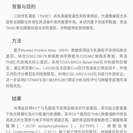
背景与目的
三阴性乳腺癌（TNBC）具有高度侵袭性和较差预后，代谢重编程尤其
是氧化磷酸化异常在其进展中发挥重要作用。本研究基于多组学数据，筛选
TNBC氧化磷酸化相关风险基因，并构建预后预测模型。
方法
基于Human Protein Atlas（HPA）数据库筛选与乳腺癌不良预后相关
基因，结合GSE176078单细胞测序数据及COSMIC细胞系数据，筛选
TNBC代谢相关核心基因。采用TCGA-BRCA Basal-like队列构建预后模
型，通过单因素Cox、LASSO及多因素Cox回归筛选独立预后因子，并建
立风险评分模型及列线图模型。利用ICGC-BRCA-US队列进行外部验证。
进一步采用ESTIMATE及CIBERSORT算法分析风险评分与肿瘤免疫微环境
的相关性。
结果
共筛选获得63个与乳腺癌不良预后相关的代谢基因，其功能主要富集
于氧化磷酸化及ATP能量代谢通路。其中16个基因在TNBC肿瘤细胞中明显
高表达并主要参与电子呼吸传递链过程。最终筛选获得脱氧胞苷三磷酸焦磷
酸酶1（dCTP pyrophosphatase 1，DCTPP1）、细胞色素
C1（cytochrome C1，CYC1）两个独立预后风险基因，并构建风险评分