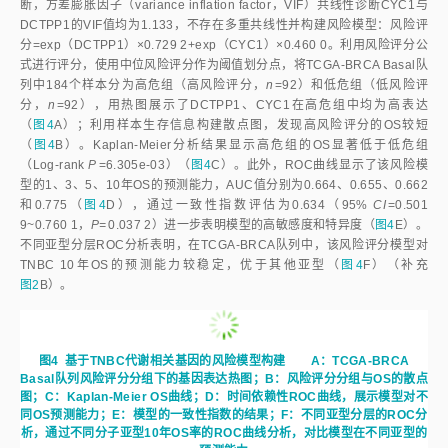
断，方差膨胀因子（variance inflation factor，VIF）共线性诊断CYC1与
DCTPP1的VIF值均为1.133，不存在多重共线性并构建风险模型：风险评
分=exp（DCTPP1）×0.729 2+exp（CYC1）×0.460 0。利用风险评分公
式进行评分，使用中位风险评分作为阈值划分点，将TCGA-BRCA Basal队
列中184个样本分为高危组（高风险评分，
n
=92）和低危组（低风险评
分，
n
=92），用热图展示了DCTPP1、CYC1在高危组中均为高表达
（
图4
A）；利用样本生存信息构建散点图，发现高风险评分的OS较短
（
图4
B）。Kaplan-Meier分析结果显示高危组的OS显著低于低危组
（Log-rank
P
=6.305e-03）（
图4
C）。此外，ROC曲线显示了该风险模
型的1、3、5、10年OS的预测能力，AUC值分别为0.664、0.655、0.662
和0.775（
图4
D），通过一致性指数评估为0.634（95%
CI
=0.501
9~0.760 1，
P=
0.037 2）进一步表明模型的高敏感度和特异度（
图4
E）。
不同亚型分层ROC分析表明，在TCGA-BRCA队列中，该风险评分模型对
TNBC 10年OS的预测能力较稳定，优于其他亚型（
图4
F）（补充
图2
B）。
图4
基于TNBC代谢相关基因的风险模型构建 A：TCGA-BRCA
Basal队列风险评分分组下的基因表达热图；B：风险评分分组与OS的散点
图；C：Kaplan-Meier OS曲线；D：时间依赖性ROC曲线，展示模型对不
同OS预测能力；E：模型的一致性指数的结果；F：不同亚型分层的ROC分
析，通过不同分子亚型10年OS率的ROC曲线分析，对比模型在不同亚型的