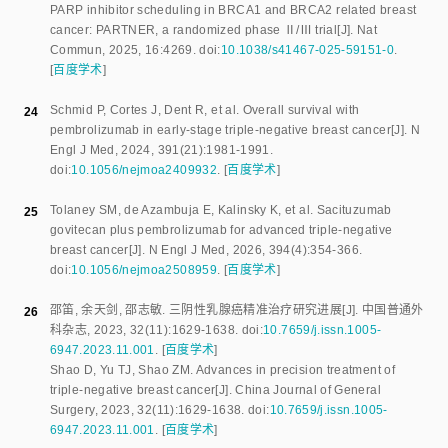
PARP inhibitor scheduling in BRCA1 and BRCA2 related breast
cancer: PARTNER, a randomized phase Ⅱ/Ⅲ trial
[J].
Nat
Commun
,
2025
,
16
:
4269
.
doi:
10.1038/s41467-025-59151-0
.
[
百度学术
]
Schmid P
,
Cortes J
,
Dent R
,
et al
.
Overall survival with
24
pembrolizumab in early-stage triple-negative breast cancer
[J].
N
Engl J Med
,
2024
,
391
(
21
):
1981
-
1991
.
doi:
10.1056/nejmoa2409932
.
[
百度学术
]
Tolaney SM
,
de Azambuja E
,
Kalinsky K
,
et al
.
Sacituzumab
25
govitecan plus pembrolizumab for advanced triple-negative
breast cancer
[J].
N Engl J Med
,
2026
,
394
(
4
):
354
-
366
.
doi:
10.1056/nejmoa2508959
.
[
百度学术
]
邵笛
,
余天剑
,
邵志敏
.
三阴性乳腺癌精准治疗研究进展
[J].
中国普通外
26
科杂志
,
2023
,
32
(
11
):
1629
-
1638
.
doi:
10.7659/j.issn.1005-
6947.2023.11.001
.
[
百度学术
]
Shao D
,
Yu TJ
,
Shao ZM
.
Advances in precision treatment of
triple-negative breast cancer
[J].
China Journal of General
Surgery
,
2023
,
32
(
11
):
1629
-
1638
.
doi:
10.7659/j.issn.1005-
6947.2023.11.001
.
[
百度学术
]