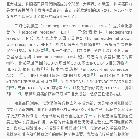
巨大挑战。乳腺癌已经取代肺癌成为全球第一大癌症。在我国，乳腺癌同样
是女性恶性肿瘤中发病率最高的，占到了新发病例的16.72%，在15~44岁
女性中乳腺癌导致了最多的癌症相关死亡。
三阴性乳腺癌（triple-negative breast cancer，TNBC）是指雌激素
受体（estrogen receptor，ER）、孕激素受体（progesterone
receptor，PR）及人表皮生长因子受体2（human epidermal growth
factor receptor 2，HER2）表达均缺失的乳腺癌亚型，占所有乳腺癌的
[
2
]
10%~15%，预后极
差
。对于TNBC，目前临床上治疗手段并不多，而且
患者总生存期（overall survival，OS）短。现已有许多基因靶点的药
[
3
]
[
4
]
物
，比如靶点基因为CDK4基因和CDK6基因的CDK4/6相关药
物
、
[
5
]
HER2的靶向药
物
和抗体偶联药物（antibody drug conjugate，
[
6
]
[
7
]
ADC
）
、PIK3CA基因编码PI3K的阿培利
司
、mTOR信号传导的
[
8
]
mTORC1被依维莫司抑
制
；针对BRCA基因突变TNBC的PARP抑制
[
9
]
[
10
]
剂
，靶向TROP2的ADC药物
等
，以及免疫治疗药物PD-1/PD-L1抑制
[
11-12
]
剂
。尽管乳腺癌的药物已取得了巨大成就，但仍面临诸多挑战。
随着基因测序，代谢通路等数据库的不断更新，为寻找预测乳腺癌治
疗提供了新方向。细胞代谢的变化有助于转化和肿瘤进展，代谢在转移和治
[
13
]
疗抵抗中发挥作用，改善代谢可能改善癌症治
疗
。代谢重编程在肿瘤进
展过程中发挥重要作用，肿瘤的代谢重编程使代谢过程发生不同程度的改
[
14
]
变，影响三羧酸循环、核苷酸和脂质代谢
等
。代谢途径的重新编程对于
乳腺癌的适应和抗肿瘤治疗的耐药性至关重要，乳腺癌治疗后葡萄糖代谢，