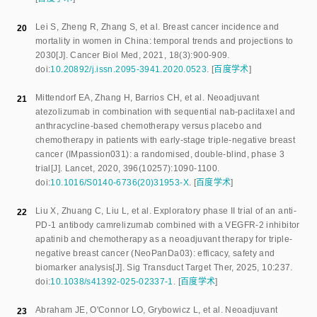
Lei S
,
Zheng R
,
Zhang S
,
et al
.
Breast cancer incidence and
20
mortality in women in China: temporal trends and projections to
2030
[J].
Cancer Biol Med
,
2021
,
18
(
3
):
900
-
909
.
doi:
10.20892/j.issn.2095-3941.2020.0523
.
[
百度学术
]
Mittendorf EA
,
Zhang H
,
Barrios CH
,
et al
.
Neoadjuvant
21
atezolizumab in combination with sequential nab-paclitaxel and
anthracycline-based chemotherapy versus placebo and
chemotherapy in patients with early-stage triple-negative breast
cancer (IMpassion031): a randomised, double-blind, phase 3
trial
[J].
Lancet
,
2020
,
396
(
10257
):
1090
-
1100
.
doi:
10.1016/S0140-6736(20)31953-X
.
[
百度学术
]
Liu X
,
Zhuang C
,
Liu L
,
et al
.
Exploratory phase II trial of an anti-
22
PD-1 antibody camrelizumab combined with a VEGFR-2 inhibitor
apatinib and chemotherapy as a neoadjuvant therapy for triple-
negative breast cancer (NeoPanDa03): efficacy, safety and
biomarker analysis
[J].
Sig Transduct Target Ther
,
2025
,
10
:
237
.
doi:
10.1038/s41392-025-02337-1
.
[
百度学术
]
Abraham JE
,
O'Connor LO
,
Grybowicz L
,
et al
.
Neoadjuvant
23