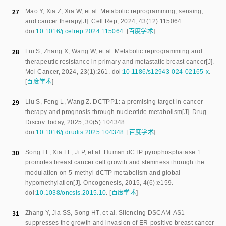
Mao Y
,
Xia Z
,
Xia W
,
et al
.
Metabolic reprogramming, sensing,
27
and cancer therapy
[J].
Cell Rep
,
2024
,
43
(
12
):
115064
.
doi:
10.1016/j.celrep.2024.115064
.
[
百度学术
]
Liu S
,
Zhang X
,
Wang W
,
et al
.
Metabolic reprogramming and
28
therapeutic resistance in primary and metastatic breast cancer
[J].
Mol Cancer
,
2024
,
23
(
1
):
261
.
doi:
10.1186/s12943-024-02165-x
.
[
百度学术
]
Liu S
,
Feng L
,
Wang Z
.
DCTPP1: a promising target in cancer
29
therapy and prognosis through nucleotide metabolism
[J].
Drug
Discov Today
,
2025
,
30
(
5
):
104348
.
doi:
10.1016/j.drudis.2025.104348
.
[
百度学术
]
Song FF
,
Xia LL
,
Ji P
,
et al
.
Human dCTP pyrophosphatase 1
30
promotes breast cancer cell growth and stemness through the
modulation on 5-methyl-dCTP metabolism and global
hypomethylation
[J].
Oncogenesis
,
2015
,
4
(
6
):
e159
.
doi:
10.1038/oncsis.2015.10
.
[
百度学术
]
Zhang Y
,
Jia SS
,
Song HT
,
et al
.
Silencing DSCAM-AS1
31
suppresses the growth and invasion of ER-positive breast cancer