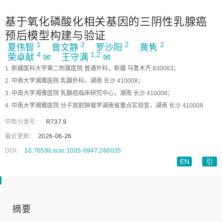
基于氧化磷酸化相关基因的三阴性乳腺癌
预后模型构建与验证
1
2
2
2
夏伟智
曾文静
罗沙阳
黄隽
4
1,
2
荣卓献
✉
王守满
✉
1. 新疆医科大学第二附属医院 普通外科，新疆 乌鲁木齐 830063；
2. 中南大学湘雅医院 乳腺外科，湖南 长沙 410008；
3. 中南大学湘雅医院 乳腺癌临床研究中心，湖南 长沙 410008；
4. 中南大学湘雅医院 分子放射肿瘤学湖南省重点实验室，湖南 长沙 410008
中图分类号：
R737.9
最近更新：
2026-06-26
DOI：
10.7659/j.issn.1005-6947.260035
EN
引
摘要