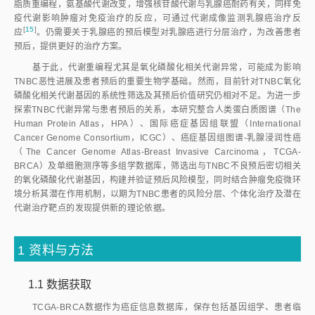
脂质重编程，氨基酸代谢改变，增强核苷酸代谢与乳腺癌耐药有关，同样免
疫代谢影响肿瘤对免疫治疗的反应，可通过代谢成像监测乳腺癌治疗反
[
15
]
应
。仍需要关于乳腺癌的预后模型对乳腺癌进行分层治疗，为改善患者
预后，提供更好的治疗方案。
基于此，代谢重编程尤其是氧化磷酸化相关代谢异常，可能成为影响
TNBC恶性进展及患者预后的重要生物学基础。然而，目前针对TNBC氧化
磷酸化相关代谢基因的系统性筛选及其预后价值研究仍相对不足。为进一步
探索TNBC代谢异常与患者预后的关系，本研究整合人类蛋白质图谱（The
Human Protein Atlas，HPA）、国际癌症基因组联盟（International
Cancer Genome Consortium，ICGC）、癌症基因组图谱-乳腺浸润性癌
（The Cancer Genome Atlas-Breast Invasive Carcinoma，TCGA-
BRCA）及单细胞测序等多组学数据库，筛选出与TNBC不良预后密切相关
的氧化磷酸化代谢基因，构建并验证预后风险模型，同时结合肿瘤免疫微环
境分析其潜在作用机制，以期为TNBC患者的风险分层、个体化治疗及潜在
代谢治疗靶点的发现提供新的理论依据。
1 资料与方法
1.1 数据获取
TCGA-BRCA数据作为癌症信息数据库，保存包括基因组学、患者临