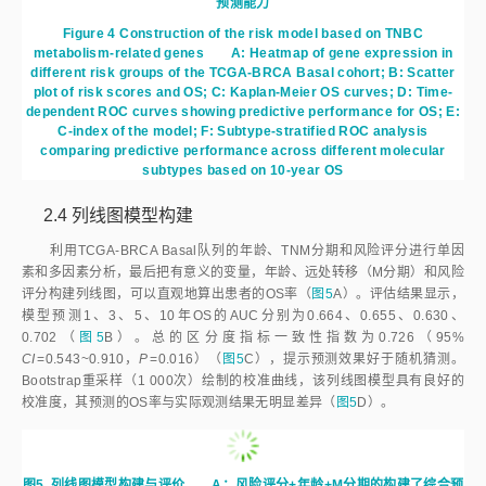
预测能力
Figure 4
Construction of the risk model based on TNBC
metabolism-related genes
A: Heatmap of gene expression in
different risk groups of the TCGA-BRCA Basal cohort; B: Scatter
plot of risk scores and OS; C: Kaplan-Meier OS curves; D: Time-
dependent ROC curves showing predictive performance for OS; E:
C-index of the model; F: Subtype-stratified ROC analysis
comparing predictive performance across different molecular
subtypes based on 10-year OS
2.4 列线图模型构建
利用TCGA-BRCA Basal队列的年龄、TNM分期和风险评分进行单因
素和多因素分析，最后把有意义的变量，年龄、远处转移（M分期）和风险
评分构建列线图，可以直观地算出患者的OS率（
图5
A）。评估结果显示，
模型预测1、3、5、10年OS的AUC分别为0.664、0.655、0.630、
0.702（
图5
B）。总的区分度指标一致性指数为0.726（95%
CI
=0.543~0.910，
P
=0.016）（
图5
C），提示预测效果好于随机猜测。
Bootstrap重采样（1 000次）绘制的校准曲线，该列线图模型具有良好的
校准度，其预测的OS率与实际观测结果无明显差异（
图5
D）。
图5
列线图模型构建与评价 A：风险评分+年龄+M分期的构建了综合预