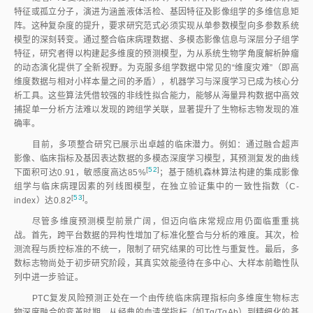
特征或孤立分子，演进为涵盖液体活检、基因特征及影像组学的多维信息矩
阵。这种复杂度的提升，要求研究范式必须实现从单参数模型向多参数系统
模型的深刻转变。通过整合临床病理数据、多模态影像信息与深层分子组学
特征，研究者得以构建起多维度的预测模型，为从系统生物学角度解析肿瘤
的动态演化提供了全新视野。为克服多组学数据中常见的“维度灾难”（即高
维度数据与相对小样本量之间的矛盾），机器学习与深度学习已成为核心分
析工具。这些算法凭借较强的非线性拟合能力，能够从海量异构数据中高效
捕捉单一分析方法难以发现的跨组学关联，显著提升了生物标志物发现的准
确率。
目前，多项整合研究已展示出卓越的临床潜力。例如：通过融合超声
影像、临床指标及基因表达数据的多模态深度学习模型，其预测复发的曲线
[
52
]
下面积可达0.91，敏感度高达85
%
；基于随机森林算法构建的集成影像
组学与临床病理因素的列线图模型，在独立验证集中的一致性指数（C-
[
53
]
index）达0.8
2
。
尽管多维度预测模型前景广阔，但迈向临床常规应用仍面临重重挑
战。首先，跨平台数据的异构性增加了标准化整合与分析的难度。其次，检
测流程与质控标准的不统一，限制了研究结果的可比性与重复性。最后，多
数标志物尚处于初步研究阶段，其真实效能亟待在多中心、大样本前瞻性队
列中进一步验证。
PTC复发风险预测正处在一个由传统临床病理指标向多维度生物标志
物深度融合的变革时期。从经典的血清学指标（如Tg/TgAb）到精细化的基