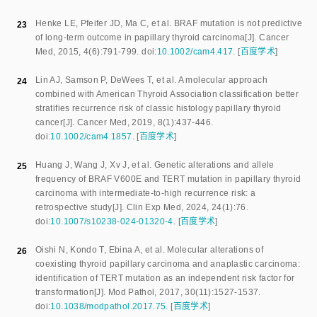
Henke LE
,
Pfeifer JD
,
Ma C
,
et al
.
BRAF mutation is not predictive
23
of long-term outcome in papillary thyroid carcinoma
[J].
Cancer
Med
,
2015
,
4
(
6
):
791
-
799
.
doi:
10.1002/cam4.417
.
[
百度学术
]
Lin AJ
,
Samson P
,
DeWees T
,
et al
.
A molecular approach
24
combined with American Thyroid Association classification better
stratifies recurrence risk of classic histology papillary thyroid
cancer
[J].
Cancer Med
,
2019
,
8
(
1
):
437
-
446
.
doi:
10.1002/cam4.1857
.
[
百度学术
]
Huang J
,
Wang J
,
Xv J
,
et al
.
Genetic alterations and allele
25
frequency of BRAF V600E and TERT mutation in papillary thyroid
carcinoma with intermediate-to-high recurrence risk: a
retrospective study
[J].
Clin Exp Med
,
2024
,
24
(
1
):
76
.
doi:
10.1007/s10238-024-01320-4
.
[
百度学术
]
Oishi N
,
Kondo T
,
Ebina A
,
et al
.
Molecular alterations of
26
coexisting thyroid papillary carcinoma and anaplastic carcinoma:
identification of TERT mutation as an independent risk factor for
transformation
[J].
Mod Pathol
,
2017
,
30
(
11
):
1527
-
1537
.
doi:
10.1038/modpathol.2017.75
.
[
百度学术
]