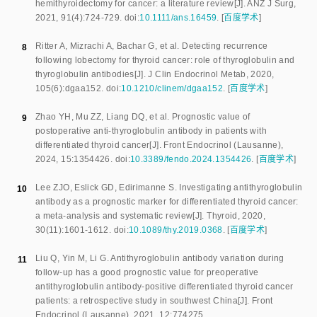
hemithyroidectomy for cancer: a literature review
[J].
ANZ J Surg
,
2021
,
91
(
4
):
724
-
729
.
doi:
10.1111/ans.16459
.
[
百度学术
]
Ritter A
,
Mizrachi A
,
Bachar G
,
et al
.
Detecting recurrence
8
following lobectomy for thyroid cancer: role of thyroglobulin and
thyroglobulin antibodies
[J].
J Clin Endocrinol Metab
,
2020
,
105
(
6
):
dgaa152
.
doi:
10.1210/clinem/dgaa152
.
[
百度学术
]
Zhao YH
,
Mu ZZ
,
Liang DQ
,
et al
.
Prognostic value of
9
postoperative anti-thyroglobulin antibody in patients with
differentiated thyroid cancer
[J].
Front Endocrinol (Lausanne)
,
2024
,
15
:
1354426
.
doi:
10.3389/fendo.2024.1354426
.
[
百度学术
]
Lee ZJO
,
Eslick GD
,
Edirimanne S
.
Investigating antithyroglobulin
10
antibody as a prognostic marker for differentiated thyroid cancer:
a meta-analysis and systematic review
[J].
Thyroid
,
2020
,
30
(
11
):
1601
-
1612
.
doi:
10.1089/thy.2019.0368
.
[
百度学术
]
Liu Q
,
Yin M
,
Li G
.
Antithyroglobulin antibody variation during
11
follow-up has a good prognostic value for preoperative
antithyroglobulin antibody-positive differentiated thyroid cancer
patients: a retrospective study in southwest China
[J].
Front
Endocrinol (Lausanne)
,
2021
,
12
:
774275
.