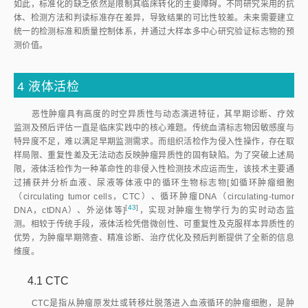
如此，标准化的缺乏依然是限制其临床转化的主要障碍。不同研究采用的抗
体、检测方法和判读标准存在差异，导致结果的可比性较差。未来需要建立
统一的检测标准和质量控制体系，并通过大样本多中心研究验证标志物的预
测价值。
4 液体活检
恶性肿瘤具有高度的时空异质性与动态演进特征，其早期诊断、疗效
监测及预后评估一直是临床实践中的核心难题。传统血清标志物因敏感度与
特异度不足，难以满足早期监测需求。而组织活检作为侵入性操作，存在取
样局限、重复性差及无法动态反映肿瘤异质性的固有缺陷。为了突破上述局
限，液体活检作为一种革命性的非侵入性检测技术应运而生，该技术主要通
过捕获并分析血液、尿液等体液中的循环生物标志物[如循环肿瘤细胞
（circulating tumor cells，CTC）、循环肿瘤DNA（circulating-tumor
[
43
]
DNA，ctDNA）、外泌体等
]
，实现对肿瘤生物学行为的实时动态监
测。相较于传统手段，液体活检凭借微创性、可重复性及克服样本异质性的
优势，为肿瘤早期筛查、精准诊断、治疗优化及预后判断提供了全新的信息
维度。
4.1 CTC
CTC是指从肿瘤原发灶或转移灶脱落进入血液循环的肿瘤细胞，是肿