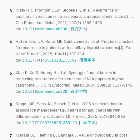
Nieto HR
,
Thornton CEM
,
Brookes K
,
et al
.
Recurrence of
3
papillary thyroid cancer: a systematic appraisal of risk factors
[J].
J
Clin Endocrinol Metab
,
2022
,
107
(
5
):
1392
-
1406
.
doi:
10.1210/clinem/dgab836
.
[
百度学术
]
Hakim Tawil JA
,
Rojas MF
,
Santivañez JJ
,
et al
.
Prognostic factors
4
for recurrence in patients with papillary thyroid carcinoma
[J].
Ear
Nose Throat J
,
2025
,
104
(
11
):
707
-
714
.
doi:
10.1177/01455613231158792
.
[
百度学术
]
Xian K
,
Xu S
,
Huang H
,
et al
.
Synergy of nodal factors in
5
predicting recurrence after treatment of N1b papillary thyroid
carcinoma
[J].
J Clin Endocrinol Metab
,
2024
,
109
(
12
):
3137
-
3145
.
doi:
10.1210/clinem/dgae329
.
[
百度学术
]
Ringel MD
,
Sosa JA
,
Baloch Z
,
et al
.
2025 American thyroid
6
association management guidelines for adult patients with
differentiated thyroid cancer
[J].
Thyroid
,
2025
,
35
(
8
):
841
-
985
.
doi:
10.1177/10507256251363120
.
[
百度学术
]
Tourani SS
,
Fleming B
,
Gundara J
.
Value of thyroglobulin post
7