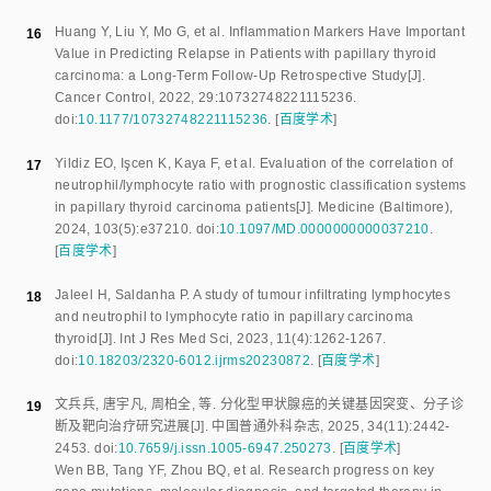
Huang Y
,
Liu Y
,
Mo G
,
et al
.
Inflammation Markers Have Important
16
Value in Predicting Relapse in Patients with papillary thyroid
carcinoma: a Long-Term Follow-Up Retrospective Study
[J].
Cancer Control
,
2022
,
29
:
10732748221115236
.
doi:
10.1177/10732748221115236
.
[
百度学术
]
Yildiz EO
,
Işcen K
,
Kaya F
,
et al
.
Evaluation of the correlation of
17
neutrophil/lymphocyte ratio with prognostic classification systems
in papillary thyroid carcinoma patients
[J].
Medicine (Baltimore)
,
2024
,
103
(
5
):
e37210
.
doi:
10.1097/MD.0000000000037210
.
[
百度学术
]
Jaleel H
,
Saldanha P
.
A study of tumour infiltrating lymphocytes
18
and neutrophil to lymphocyte ratio in papillary carcinoma
thyroid
[J].
Int J Res Med Sci
,
2023
,
11
(
4
):
1262
-
1267
.
doi:
10.18203/2320-6012.ijrms20230872
.
[
百度学术
]
文兵兵
,
唐宇凡
,
周柏全
,
等
.
分化型甲状腺癌的关键基因突变、分子诊
19
断及靶向治疗研究进展
[J].
中国普通外科杂志
,
2025
,
34
(
11
):
2442
-
2453
.
doi:
10.7659/j.issn.1005-6947.250273
.
[
百度学术
]
Wen BB
,
Tang YF
,
Zhou BQ
,
et al
.
Research progress on key