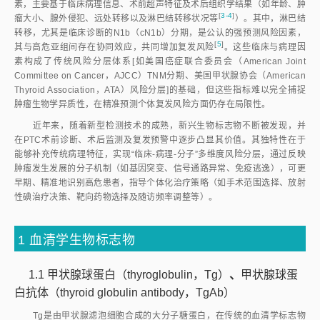
素，主要基于临床病理信息、术前超声特征及术后组织学结果（如年龄、肿
[
3-4
]
瘤大小、腺外侵犯、远处转移以及淋巴结转移状况
等
）。其中，淋巴结
转移，尤其是临床诊断的N1b（cN1b）分期，是公认的强预测风险因素，
[
5
]
其与高危亚组间存在协同效应，共同增加复发风
险
。这些临床与病理因
素构成了传统风险分层体系[如美国癌症联合委员会（American Joint
Committee on Cancer，AJCC）TNM分期、美国甲状腺协会（American
Thyroid Association，ATA）风险分层]的基础，但这些指标难以完全捕捉
肿瘤生物学异质性，在精准预测个体复发风险方面仍存在局限性。
近年来，随着新型检测技术的成熟，新兴生物标志物不断被发现，并
在PTC术前诊断、术后监测及复发预警中逐步凸显其价值。其独特性在于
能够补充传统病理特征，实现“临床-病理-分子”多维度风险分层，通过反映
肿瘤发生发展的分子机制（如基因突变、信号通路异常、免疫逃逸），可更
早期、精准地识别高危患者，指导个体化治疗策略（如手术范围选择、放射
性碘治疗决策、靶向药物选择及随访频率调整等）。
1 血清学生物标志物
1.1 甲状腺球蛋白（thyroglobulin，Tg）
、
甲状腺球蛋
白抗体（thyroid globulin antibody，TgAb）
Tg是由甲状腺滤泡细胞合成的大分子糖蛋白，在传统的血清学标志物