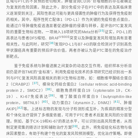
区域与PTC的不良预后密切相关，肿瘤浸润CD3
6
巨噬细胞的存在被确定
为复发的危险因素。除此之外，部分免疫分子在PTC中的表达及其临床意
义逐渐受到关注，其阳性表达可能与更具侵袭性的肿瘤行为及获得性免疫耐
药相关。其中，程序性死亡配体1（PD-L1）作为关键的免疫检查点蛋白，
能通过介导肿瘤免疫逃逸显著促进肿瘤的侵袭与转移，是评估PTC复发风
[
35
]
险的重要生物标志物。一项纳入18项研究的Meta分
析
证实，PD-L1的
V600E
高表达与患者DFS缩短、BRA
F
突变以及肿瘤复发风险增加具有显著
[
36
]
相关性。与此同时，研
究
发现PD-L1与B7-H3的联合检测对于识别高危
甲状腺癌具有重要的预后评估价值，两者亦被认为是PTC潜在的免疫治疗
新靶点。
鉴于免疫系统与肿瘤进展之间复杂的动态交互作用，组织样本分析目
前仍是评估TME的“金标准”。利用免疫组化技术的多项研究已经识别出一系
列与PTC复发风险高度相关的新兴生物标志物，如：细胞维甲酸结合蛋白
[
37
]
2（CRABP2
）
、模块化钙结合蛋白2（cellular retinoic acid-binding
[
38
]
protein 2，SMOC2
）
、细胞角质样蛋白19（cytokeratin 19，CK-
[
39
]
19）、Ki-67免疫表
达
、嗜丁酸蛋白样蛋白9（butyrophilin-like
[
40
]
[
41
]
protein，9BTNL9
）
、动力蛋白2（dynamin 2，DNM2
）
、肿瘤
[
42
]
AKIP
1
等。上述标志物的发现与分子检测形成互补，为疾病的精准分型
和个体化治疗提供了多维度依据，可用于PTC患者术后复发风险的分层管
理。例如，基于CK-19和Ki-67的表达水平，可以识别出高风险患者，从而
[
39
]
制定更密集的随访计划和辅助治疗方
案
。此外，将免疫组化标志物与临
床因素整合，有助于构建个性化的复发风险预测模型，优化治疗策略。即便