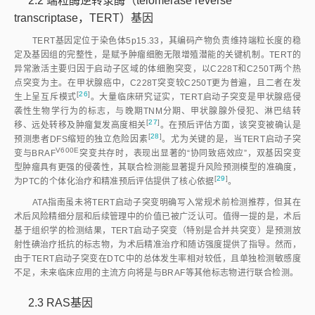
2.2 端粒酶逆转录酶（telomerase reverse
transcriptase，TERT）基因
TERT基因定位于染色体5p15.33，其编码产物负责维持端粒长度的稳
定及基因组的完整性，是赋予肿瘤细胞无限增殖潜能的关键机制。TERT的
异常激活主要归因于启动子区域的体细胞突变，以C228T和C250T两个热
点突变为主。在甲状腺癌中，C228T突变较C250T更为普遍，且二者在发
[
26
]
生上呈互斥模
式
。大量临床研究证实，TERT启动子突变是甲状腺癌侵
袭性生物学行为的标志，与晚期TNM分期、甲状腺腺外侵犯、淋巴结转
[
27
]
移、远处转移及肿瘤复发高度相
关
。在预后评估方面，该突变被确认是
[
28
]
预测患者DFS缩短的独立危险因
素
。尤为关键的是，当TERT启动子突
V600E
变与BRA
F
突变共存时，表现出显著的“协同致癌效应”，双基因突变
型肿瘤具有更强的侵袭性，其联合检测能显著提升风险预测模型的准确度，
[
29
]
为PTC的个体化治疗和精准预后评估提供了核心依
据
。
ATA指南虽未将TERT启动子突变明确写入常规术前检测推荐，但其在
术后风险精细分层和后续管理中的价值已被广泛认可。值得一提的是，术后
基于组织学的检测结果，TERT启动子突变（特别是合并共突变）是预测放
射性碘治疗抵抗的标志物，为术后精准治疗和随访强度提供了指导。然而，
由于TERT启动子突变在DTC中的总体发生率相对较低，且单独检测敏感度
不足，未来临床应用的主流方向将是与BRAF等其他标志物进行联合检测。
2.3 RAS基因