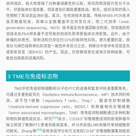
协同效应，极大地增强了对肿瘤侵袭性的认知，将风险预测提升至分子水
平。尽管临床价值显著，但其普及仍面临重重挑战。首先，组织活检的侵入
性限制了其动态监测价值。其次，在检测技术层面，传统ARMS-PCR技术
虽灵敏度较高，但难以全面覆盖罕见突变位点；而二代测序（next-
generation sequencing，NGS）技术虽支持多基因联合检测，但较高的检
测成本及FNA样本量不足导致的检测失败率使临床应用受限。此外，由于
肿瘤的异质性，穿刺活检仍存在约10%的假阴性风险。更为重要的是，原
发灶与淋巴结转移灶的突变一致性并非百分之百，转移灶中常伴有突变丢失
或新发突变（如RAS）的产生。因此，仅依赖原发灶或单次穿刺结果，可
能低估疾病的进展风险。
3 TME与免疫标志物
TME中的免疫抑制细胞和分子在PTC的进展和复发中扮演重要角色，
可通过多重免疫荧光（multiplex immunofluorescence，mIF）技术同时检
测。调节性T细胞（regulatory T cells，Treg）、髓源性抑制细胞
（myeloid-derived suppressor cells，MDSC）和肿瘤相关巨噬细胞
（tumor-associated macrophages，TAM）等免疫抑制细胞通过多种机制
[
33
]
+
抑制抗肿瘤免疫反应。研
究
显示，CD16
3
巨噬细胞浸润到原发肿瘤中
独立预测了晚期PTC患者的疾病复发，并与术前低LMR和循环单核细胞密
[
34
]
+
切相关。Zhang
等
采用多组学分析方法发现CD3
6
巨噬细胞募集到癌前
+