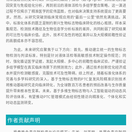
因突变与免疫组化分析，再到前沿的液体活检与多组学整合策略，这一演进
过程不仅揭示了精准医学的宏伟蓝图，也对临床决策支持系统提出了更高要
求。然而，从研究突破到临床常规应用的“最后一公里”依然充满挑战。其
中，标准化体系的匮乏是制约新兴生物标志物临床转化的核心瓶颈。样本采
集规范、检测技术路径及生物信息学分析标准的差异，共同削弱了研究结果
的可比性与临床价值。此外，技术可及性的地区差异以及大规模前瞻性验证
的高额成本亦不容忽视。
为此，未来研究应聚焦于以下方向：首先，推动建立统一的生物标志
物检测与判读标准，特别是针对液体活检等高敏感技术制定操作规范；同
时，强化循证医学证据，发起大规模、多中心的前瞻性临床试验，严谨验证
多组学模型在真实临床场景下的预测效力；此外，通过技术创新优化经济成
本并提升检测敏感度，克服技术可及性障碍。综上所述，随着标准化体系的
完善与多学科研究的深入，基于生物标志物的PTC复发风险精准识别技术
将推动基础研究走向临床转化，为全球数百万名患者的预后改善与生存质量
提升带来根本性变革。未来，基于多维生物标志物与人工智能驱动的动态风
险评估体系，有望推动PTC管理模式由经验性随访向精准化、个体化和实
时动态监测转变。
作者贡献声明