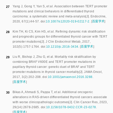
Yang J
,
Gong Y
,
Yan S
,
et al
.
Association between TERT promoter
27
mutations and clinical behaviors in differentiated thyroid
carcinoma: a systematic review and meta-analysis
[J].
Endocrine
,
2020
,
67
(
1
):
44
-
57
.
doi:
10.1007/s12020-019-02117-2
.
[
百度学术
]
Kim TH
,
Ki CS
,
Kim HS
,
et al
.
Refining dynamic risk stratification
28
and prognostic groups for differentiated thyroid cancer with TERT
promoter mutations
[J].
J Clin Endocrinol Metab
,
2017
,
102
(
5
):
1757
-
1764
.
doi:
10.1210/jc.2016-3434
.
[
百度学术
]
Liu R
,
Bishop J
,
Zhu G
,
et al
.
Mortality risk stratification by
29
combining BRAF V600E and TERT promoter mutations in
papillary thyroid cancer: genetic duet of BRAF and TERT
promoter mutations in thyroid cancer mortality
[J].
JAMA Oncol
,
2017
,
3
(
2
):
202
-
208
.
doi:
10.1001/jamaoncol.2016.3288
.
[
百度学术
]
Bikas A
,
Ahmadi S
,
Pappa T
,
et al
.
Additional oncogenic
30
alterations in RAS-driven differentiated thyroid cancers associate
with worse clinicopathologic outcomes
[J].
Clin Cancer Res
,
2023
,
29
(
14
):
2678
-
2685
.
doi:
10.1158/1078-0432.CCR-23-0278
.
[
百度学术
]