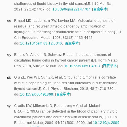
challenges of liquid biopsy in thyroid cancer
[J].
Int J Mol Sci
,
2021
,
22
(
14
):
7707
.
doi:
10.3390/ijms22147707
.
[
百度学术
]
Ringel MD
,
Ladenson PW
,
Levine MA
.
Molecular diagnosis of
44
residual and recurrent thyroid cancer by amplification of
thyroglobulin messenger ribonucleic acid in peripheral blood
[J].
J
Clin Endocrinol Metab
,
1998
,
83
(
12
):
4435
-
4442
.
doi:
10.1210/jcem.83.12.5346
.
[
百度学术
]
Ehlers M
,
Allelein S
,
Schwarz F
,
et al
.
Increased numbers of
45
circulating tumor cells in thyroid cancer patients
[J].
Horm Metab
Res
,
2018
,
50
(
8
):
602
-
608
.
doi:
10.1055/a-0651-4913
.
[
百度学术
]
Qiu ZL
,
Wei WJ
,
Sun ZK
,
et al
.
Circulating tumor cells correlate
46
with clinicopathological features and outcomes in differentiated
thyroid cancer
[J].
Cell Physiol Biochem
,
2018
,
48
(
2
):
718
-
730
.
doi:
10.1159/000491898
.
[
百度学术
]
Cradic KW
,
Milosevic D
,
Rosenberg AM
,
et al
.
Mutant
47
BRAF(T1799A) can be detected in the blood of papillary thyroid
carcinoma patients and correlates with disease status
[J].
J Clin
Endocrinol Metab
,
2009
,
94
(
12
):
5001
-
5009
.
doi:
10.1210/jc.2009-