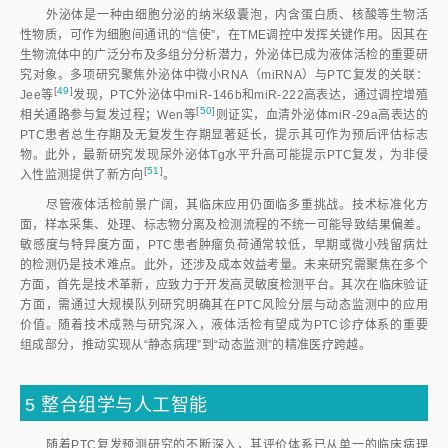
外泌体是一种由细胞分泌的纳米级囊泡，内含蛋白质、核酸等生物活
性物质，可作为细胞间通讯的“信使”，在TME调控中发挥关键作用。因其在
生物流体中的广泛分布及多组分分析潜力，外泌体已成为液体活检的重要研
究对象。多项研究聚焦外泌体中微小RNA（miRNA）与PTC复发的关联：
[
49
]
Jee
等
发现，PTC外泌体中miR-146b和miR-222高表达，通过调控增殖
[
50
]
相关通路参与复发过程；Wen
等
则证实，血清外泌体miR-29a高表达的
PTC患者总生存期及无复发生存期显著延长，提示其可作为预后评估标志
物。此外，最新研究发现尿外泌体Tg水平升高可能提示PTC复发，为非侵
[
51
]
入性监测提供了新方
向
。
尽管液体活检前景广阔，其临床应用仍面临多重挑战。技术标准化方
面，样本采集、处理、标志物分离及检测流程的不统一可能导致结果偏差。
敏感度与特异度方面，PTC患者肿瘤负荷通常较低，早期或微小残留病灶
的检测仍是技术难点。此外，还涉及成本效益考量。未来研究需聚焦在多个
方面，首先是技术革新，应致力于开发高灵敏度检测平台。其次在临床验证
方面，需通过大规模队列研究明确其在PTC风险分层与动态监测中的应用
价值。随着技术成熟与研究深入，液体活检有望成为PTC诊疗体系的重要
组成部分，推动实现从“静态病理”到“动态监测”的精准医疗跨越。
5 整合组学与人工智能
随着PTC复发预测研究的不断深入，其评价体系已从单一的临床病理