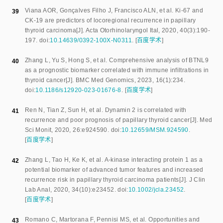
Viana AOR
,
Gonçalves Filho J
,
Francisco ALN
,
et al
.
Ki-67 and
39
CK-19 are predictors of locoregional recurrence in papillary
thyroid carcinoma
[J].
Acta Otorhinolaryngol Ital
,
2020
,
40
(
3
):
190
-
197
.
doi:
10.14639/0392-100X-N0311
.
[
百度学术
]
Zhang L
,
Yu S
,
Hong S
,
et al
.
Comprehensive analysis of BTNL9
40
as a prognostic biomarker correlated with immune infiltrations in
thyroid cancer
[J].
BMC Med Genomics
,
2023
,
16
(
1
):
234
.
doi:
10.1186/s12920-023-01676-8
.
[
百度学术
]
Ren N
,
Tian Z
,
Sun H
,
et al
.
Dynamin 2 is correlated with
41
recurrence and poor prognosis of papillary thyroid cancer
[J].
Med
Sci Monit
,
2020
,
26
:
e924590
.
doi:
10.12659/MSM.924590
.
[
百度学术
]
Zhang L
,
Tao H
,
Ke K
,
et al
.
A-kinase interacting protein 1 as a
42
potential biomarker of advanced tumor features and increased
recurrence risk in papillary thyroid carcinoma patients
[J].
J Clin
Lab Anal
,
2020
,
34
(
10
):
e23452
.
doi:
10.1002/jcla.23452
.
[
百度学术
]
Romano C
,
Martorana F
,
Pennisi MS
,
et al
.
Opportunities and
43