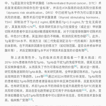
中，Tg是监测分化型甲状腺癌（differentiated thyroid cancer，DTC）术
后复发或病灶持续存在的“金标准”，并且在ATA指南的动态风险分层系统
（dynamic risk stratification，DRS）中已经将Tg水平作为可以提示复发
风险的依据，推荐术后行促甲状腺激素（thyroid stimulating hormone，
TSH）抑制治疗下Tg
<
0.2 ng/mL或刺激后Tg
<
1.0 ng/mL为“生化无病状
[
6
]
态”，其复发风险
<
1
%
。但多项研究显示Tg只在接受全（或近全）甲状腺
切除术的患者中显示出相对敏感度和特异度，对于只接受单侧腺叶切除术的
[
7
]
低、中危DTC患者，其监测价值仍不明确，检测的实用性存
疑
。此外，
Tg易受TSH水平、检测方法（如二代免疫测定法与一代的差异）及异嗜性
抗体影响，在不同差异因素存在的情况下（如切除范围、是否合并桥本甲状
[
8
]
腺炎等），术后定期测量Tg水平对于预测术后复发的价值有
限
。
除上述局限性外，Tg的临床应用还面临着一个重大挑战：约
20%~30%患者体内存在TgAb，TgAb会干扰Tg的免疫学检测，使其无法真
[
9
]
实反映肿瘤负荷，从而丧失了作为可靠标志物的价
值
。面对这一困境，
研究视角逐渐转向TgAb本身。有关研究表明，全甲状腺切除术后，TgAb会
[
10
]
出现明显的下降趋势。Lee
等
通过对比34项研究分析发现，TgAb阳性
的患者相比TgAb阴性的患者更容易出现中央区淋巴结转移，且复发风险更
高。也有研究发现，术后TgAb水平的持续存在或升高趋势也与PTC的复发
[
11
]
风险密切相关，其动态变化趋势被证实可用于评估临床结
局
。此外，变
异体如糖基化Tg在TgAb阳性患者中可以提供补充信息，但检测技术复杂度
[
12
]
高，临床推广受
限
。