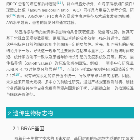
[
15
]
的PTC患者的潜在预后标志
物
。除血细胞分析外，血清学指标如白蛋白/
球蛋白比值（albumin/globulin ratio，A/G）同样具有重要的参考价值。研
[
16
]
究
表明，A/G水平与PTC患者的侵袭性病理特征及术后复发密切相关，
A/G水平越高，患者的复发风险通常越低。
炎症指标与传统血清学标志物均具备获取便捷、微创等优势，因其可
基于常规血常规参数提取，更展现出卓越的成本效益与临床普适性。然而，
这些指标在目前的临床应用中仍面临一定的局限性。首先，相同指标的研究
结论并不一致，导致这一现象的主要原因包括样本量不足、术后随访时间较
短、统计学方法不一致以及患者年龄增长引起的免疫系统改变等。其次，最
佳临界值（cut-off values）的标准化尚存困难。例如，一项多中心研究显
[
17
]
示NLR
>
1.73时复发风险最
高
，而部分小样本研究则将NLR阈值设定为
[
18
]
2.1
7
。现有研究设定的临界值不统一，导致结果难以横向比较。因此，
未来亟须开展大规模、多中心的前瞻性研究，通过严格规范检测时机、剔除
全身感染及共存性自身免疫病等混杂因素的干扰，进而确立统一的检测标准
与临床评价路径。
2 遗传生物标志物
2.1 BRAF基因
随着分子生物学技术的飞速发展，基因层面的标志物为帮助PTC复发