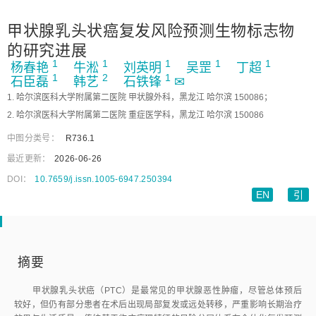
甲状腺乳头状癌复发风险预测生物标志物
的研究进展
1
1
1
1
1
杨春艳
牛淞
刘英明
吴罡
丁超
1
2
1
石臣磊
韩艺
石铁锋
✉
1. 哈尔滨医科大学附属第二医院 甲状腺外科，黑龙江 哈尔滨 150086；
2. 哈尔滨医科大学附属第二医院 重症医学科，黑龙江 哈尔滨 150086
中图分类号：
R736.1
最近更新：
2026-06-26
DOI：
10.7659/j.issn.1005-6947.250394
EN
引
摘要
甲状腺乳头状癌（PTC）是最常见的甲状腺恶性肿瘤，尽管总体预后
较好，但仍有部分患者在术后出现局部复发或远处转移，严重影响长期治疗