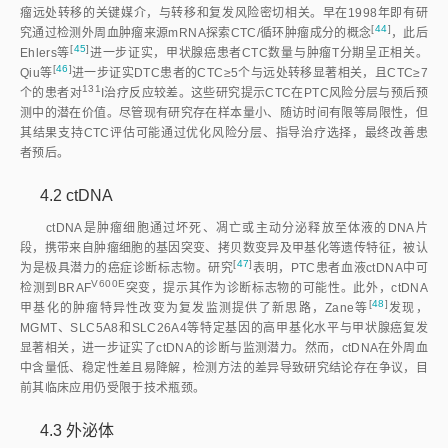
瘤远处转移的关键媒介，与转移和复发风险密切相关。早在1998年即有研
[
44
]
究通过检测外周血肿瘤来源mRNA探索CTC/循环肿瘤成分的概
念
，此后
[
45
]
Ehlers
等
进一步证实，甲状腺癌患者CTC数量与肿瘤T分期呈正相关。
[
46
]
Qiu
等
进一步证实DTC患者的CTC≥5个与远处转移显著相关，且CTC≥7
131
个的患者
对
I治疗反应较差。这些研究提示CTC在PTC风险分层与预后预
测中的潜在价值。尽管现有研究存在样本量小、随访时间有限等局限性，但
其结果支持CTC评估可能通过优化风险分层、指导治疗选择，最终改善患
者预后。
4.2 ctDNA
ctDNA是肿瘤细胞通过坏死、凋亡或主动分泌释放至体液的DNA片
段，携带来自肿瘤细胞的基因突变、拷贝数变异及甲基化等遗传特征，被认
[
47
]
为是极具潜力的癌症诊断标志物。研
究
表明，PTC患者血液ctDNA中可
V600E
检测到BRA
F
突变，提示其作为诊断标志物的可能性。此外，ctDNA
[
48
]
甲基化的肿瘤特异性改变为复发监测提供了新思路，Zane
等
发现，
MGMT、SLC5A8和SLC26A4等特定基因的高甲基化水平与甲状腺癌复发
显著相关，进一步证实了ctDNA的诊断与监测潜力。然而，ctDNA在外周血
中含量低、稳定性差且易降解，检测方法的差异导致研究结论存在争议，目
前其临床应用仍受限于技术瓶颈。
4.3 外泌体