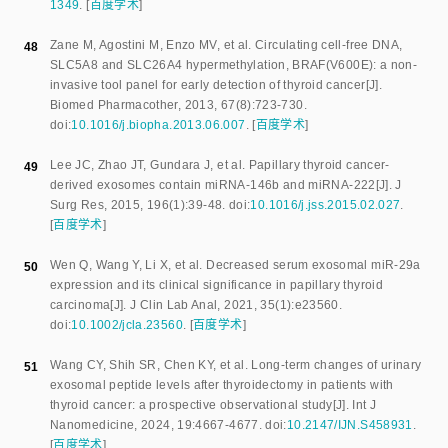
1349
.
[
百度学术
]
Zane M
,
Agostini M
,
Enzo MV
,
et al
.
Circulating cell-free DNA,
48
SLC5A8 and SLC26A4 hypermethylation, BRAF(V600E): a non-
invasive tool panel for early detection of thyroid cancer
[J].
Biomed Pharmacother
,
2013
,
67
(
8
):
723
-
730
.
doi:
10.1016/j.biopha.2013.06.007
.
[
百度学术
]
Lee JC
,
Zhao JT
,
Gundara J
,
et al
.
Papillary thyroid cancer-
49
derived exosomes contain miRNA-146b and miRNA-222
[J].
J
Surg Res
,
2015
,
196
(
1
):
39
-
48
.
doi:
10.1016/j.jss.2015.02.027
.
[
百度学术
]
Wen Q
,
Wang Y
,
Li X
,
et al
.
Decreased serum exosomal miR-29a
50
expression and its clinical significance in papillary thyroid
carcinoma
[J].
J Clin Lab Anal
,
2021
,
35
(
1
):
e23560
.
doi:
10.1002/jcla.23560
.
[
百度学术
]
Wang CY
,
Shih SR
,
Chen KY
,
et al
.
Long-term changes of urinary
51
exosomal peptide levels after thyroidectomy in patients with
thyroid cancer: a prospective observational study
[J].
Int J
Nanomedicine
,
2024
,
19
:
4667
-
4677
.
doi:
10.2147/IJN.S458931
.
[
百度学术
]