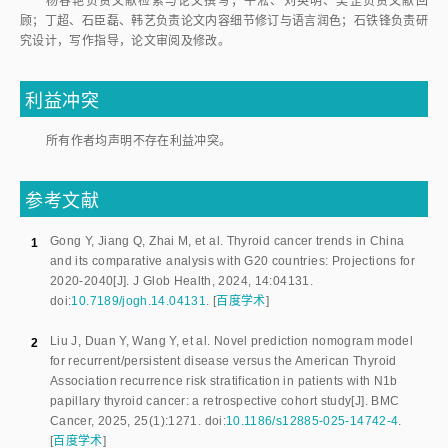
杨春艳负责文献检索与论文撰写；牛淞、刘英明、吴罡负责文献回
顾；丁超、石臣磊、韩艺负责论文内容细节修订与语言润色；石铁锋负责研
究设计，写作指导，论文审阅及修改。
利益冲突
所有作者均声明不存在利益冲突。
参考文献
Gong Y
,
Jiang Q
,
Zhai M
,
et al
.
Thyroid cancer trends in China
1
and its comparative analysis with G20 countries: Projections for
2020-2040
[J].
J Glob Health
,
2024
,
14
:
04131
.
doi:
10.7189/jogh.14.04131
.
[
百度学术
]
Liu J
,
Duan Y
,
Wang Y
,
et al
.
Novel prediction nomogram model
2
for recurrent/persistent disease versus the American Thyroid
Association recurrence risk stratification in patients with N1b
papillary thyroid cancer: a retrospective cohort study
[J].
BMC
Cancer
,
2025
,
25
(
1
):
1271
.
doi:
10.1186/s12885-025-14742-4
.
[
百度学术
]