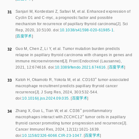
Sanjari M
,
Kordestani Z
,
Safavi M
,
et al
.
Enhanced expression of
31
Cyclin D1 and C-myc, a prognostic factor and possible
mechanism for recurrence of papillary thyroid carcinoma
[J].
Sci
Rep
,
2020
,
10
:
5100
.
doi:
10.1038/s41598-020-61985-1
.
[
百度学术
]
Guo M
,
Chen Z
,
Li Y
,
et al
.
Tumor mutation burden predicts
32
relapse in papillary thyroid carcinoma with changes in genes and
immune microenvironment
[J].
Front Endocrinol (Lausanne)
,
2021
,
12
:
674616
.
doi:
10.3389/fendo.2021.674616
.
[
百度学术
]
+
Katoh H
,
Okamoto R
,
Yokota M
,
et al
.
CD16
3
 tumor-associated 
33
macrophage recruitment predicts papillary thyroid cancer 
recurrence
[J].
J Surg Res
,
2024
,
303
:
532
-
544
.
doi:
10.1016/j.jss.2024.09.035
.
[
百度学术
]
+
Zhang X
,
Guo L
,
Tian W
,
et al
.
CD3
6
 proinflammatory 
34
+
macrophages interact with ZCCHC1
2
 tumor cells in papillary 
thyroid cancer promoting tumor progression and recurrence
[J].
Cancer Immunol Res
,
2024
,
12
(
11
):
1621
-
1639
.
doi:
10.1158/2326-6066.CIR-23-1047
.
[
百度学术
]