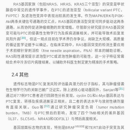
RAS基因家族（包括NRAS、HRAS、KRAS三个亚型）的突变是甲状
腺癌中常见的遗传学事件，在PTC的滤泡亚型（follicular variant PTC，
FVPTC）及滤泡性变异中表现出较高的发生率。作为MAPK/ERK与PI3K-
Akt两条关键信号通路的交汇点，RAS基因的激活型突变可同步驱动这两条
通路，从而协同促进肿瘤细胞的异常增殖。尽管部分研究提示RAS基因突
变可能与PTC的侵袭性生物学行为及疾病进展相关，并可能导致术后复发
[
30
]
风险升
高
，但这一观点目前在学术界仍存争议，尚缺乏大规模、高质量
的循证医学证据予以确证。在临床实践中，RAS基因突变的检测主要应用
于术前细针穿刺活检（fine needle aspiration，FNA）样本的辅助诊断。
RAS阳性通常提示滤泡型PTC或滤泡性肿瘤的可能性，这一分子特征常需
结合术中冷冻切片病理结果，以辅助外科医生制定更为精准的手术策略。
2.4 其他
遗传标志物是PTC复发风险评估最具潜力的分子指标，其与肿瘤侵袭
[
31
]
性生物学行为的关联已被广泛证实。除上述核心驱动基因外，Sanjari
等
通过对77例PTC患者进行回顾性分析发现，cyclin D1和c-Myc基因表达与
PTC复发、转移及疾病进展呈正相关，且二者的表达水平与放射性碘剂量
[
32
]
有直接关联。Guo
等
通过研究肿瘤突变负荷（tumor mutation
burden，TMB）与PTC预后的影响，发现了四个TMB相关的差异基因
（IL37、SLC5A5、NR4A3和ODF3L1）与预后高度相关。
V600E
基因层面标志物的发现，特别是BRA
F
和TERT启动子突变及其