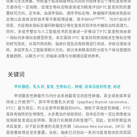
效果与生活质量。传统基于临床病理特征的风险分层体系在个体化复发预测
方面存在一定局限，促使生物标志物逐渐成为精准评估PTC复发风险的重
要研究方向。近年来，血清学指标、遗传学标志物、肿瘤微环境相关免疫标
V600E
志物以及液体活检技术等不断取得进展，其中BRA
F
、TERT启动子
突变、炎症相关指标及循环肿瘤成分等在复发风险评估中展现出较高潜力。
同时，多组学整合与人工智能技术的发展进一步推动了PTC复发预测由单
一指标向多维动态模型转变。本文围绕 PTC 复发风险预测相关生物标志物
的研究现状，对其作用机制、临床价值及应用局限进行综述，并结合液体活
检、多组学及人工智能等新兴方向，探讨未来精准风险分层与个体化管理的
发展趋势，以期为 PTC 的临床决策与长期随访提供参考。
关键词
甲状腺癌，乳头状
;
复发
;
生物标记，肿瘤
;
液体活组织检查
;
综述
甲状腺恶性肿瘤作为内分泌系统最常见的恶性肿瘤，其全球发病率呈
[
1
]
持续上升趋
势
。其中甲状腺乳头状癌（papillary thyroid carcinoma，
PTC）最为常见，约占全部甲状腺癌的90%。相较于其他恶性肿瘤，PTC
虽具有独特的生物惰性，大多数治疗结局较好，但术后仍有一定比例患者出
[
2
]
现局部复发或远处转移，需进行长期随访和管
理
。因此，如何早期监测
术后复发，对于延长患者的无病生存期（disease-free survival，DFS）和
提高整体预后至关重要。当前，临床已识别出一系列与复发相关的风险因