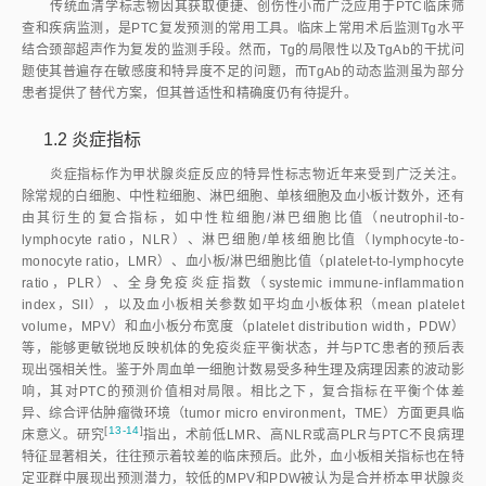
传统血清学标志物因其获取便捷、创伤性小而广泛应用于PTC临床筛
查和疾病监测，是PTC复发预测的常用工具。临床上常用术后监测Tg水平
结合颈部超声作为复发的监测手段。然而，Tg的局限性以及TgAb的干扰问
题使其普遍存在敏感度和特异度不足的问题，而TgAb的动态监测虽为部分
患者提供了替代方案，但其普适性和精确度仍有待提升。
1.2 炎症指标
炎症指标作为甲状腺炎症反应的特异性标志物近年来受到广泛关注。
除常规的白细胞、中性粒细胞、淋巴细胞、单核细胞及血小板计数外，还有
由其衍生的复合指标，如中性粒细胞/淋巴细胞比值（neutrophil-to-
lymphocyte ratio，NLR）、淋巴细胞/单核细胞比值（lymphocyte-to-
monocyte ratio，LMR）、血小板/淋巴细胞比值（platelet-to-lymphocyte
ratio，PLR）、全身免疫炎症指数（systemic immune-inflammation
index，SII），以及血小板相关参数如平均血小板体积（mean platelet
volume，MPV）和血小板分布宽度（platelet distribution width，PDW）
等，能够更敏锐地反映机体的免疫炎症平衡状态，并与PTC患者的预后表
现出强相关性。鉴于外周血单一细胞计数易受多种生理及病理因素的波动影
响，其对PTC的预测价值相对局限。相比之下，复合指标在平衡个体差
异、综合评估肿瘤微环境（tumor micro environment，TME）方面更具临
[
13-14
]
床意义。研
究
指出，术前低LMR、高NLR或高PLR与PTC不良病理
特征显著相关，往往预示着较差的临床预后。此外，血小板相关指标也在特
定亚群中展现出预测潜力，较低的MPV和PDW被认为是合并桥本甲状腺炎