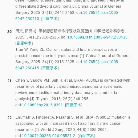
gene mutations, molecular diagnosis, and targeted therapy in
differentiated thyroid carcinoma
[J].
China Journal of General
Surgery
,
2025
,
34
(
11
):
2442
-
2453
.
doi:
10.7659/j.issn.1005-
6947.250273
.
[
百度学术
]
田文
,
阳泽龙
.
甲状腺癌精准诊疗现状及展望
[J].
中国普通外科杂志
,
20
2025
,
34
(
11
):
2318
-
2325
.
doi:
10.7659/j.issn.1005-6947.250415
.
[
百度学术
]
Tian W
,
Yang ZL
.
Current status and future perspectives of
precision medicine in thyroid cancer
[J].
China Journal of General
Surgery
,
2025
,
34
(
11
):
2318
-
2325
.
doi:
10.7659/j.issn.1005-
6947.250415
.
[
百度学术
]
Chen Y
,
Sadow PM
,
Suh H
,
et al
.
BRAF(V600E) is correlated with
21
recurrence of papillary thyroid microcarcinoma: a systematic
review, multi-institutional primary data analysis, and meta-
analysis
[J].
Thyroid
,
2016
,
26
(
2
):
248
-
255
.
doi:
10.1089/thy.2015.0391
.
[
百度学术
]
Enumah S
,
Fingeret A
,
Parangi S
,
et al
.
BRAF(V600E) mutation is
22
associated with an increased risk of papillary thyroid cancer
recurrence
[J].
World J Surg
,
2020
,
44
(
8
):
2685
-
2691
.
doi:
10.1007/s00268-020-05521-2
.
[
百度学术
]