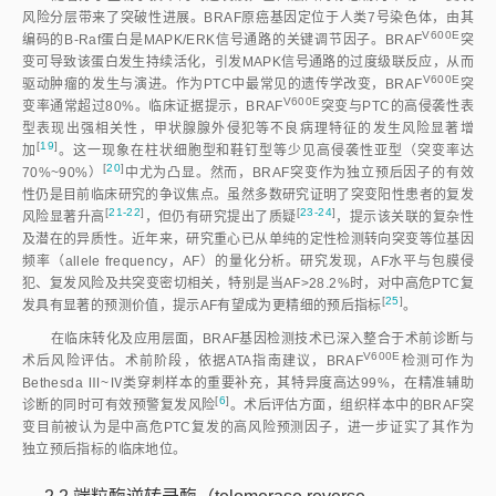
风险分层带来了突破性进展。BRAF原癌基因定位于人类7号染色体，由其
V600E
编码的B-Raf蛋白是MAPK/ERK信号通路的关键调节因子。BRA
F
突
变可导致该蛋白发生持续活化，引发MAPK信号通路的过度级联反应，从而
V600E
驱动肿瘤的发生与演进。作为PTC中最常见的遗传学改变，BRA
F
突
V600E
变率通常超过80%。临床证据提示，BRA
F
突变与PTC的高侵袭性表
型表现出强相关性，甲状腺腺外侵犯等不良病理特征的发生风险显著增
[
19
]
加
。这一现象在柱状细胞型和鞋钉型等少见高侵袭性亚型（突变率达
[
20
]
70%~90%
）
中尤为凸显。然而，BRAF突变作为独立预后因子的有效
性仍是目前临床研究的争议焦点。虽然多数研究证明了突变阳性患者的复发
[
21-22
]
[
23-24
]
风险显著升
高
，但仍有研究提出了质
疑
，提示该关联的复杂性
及潜在的异质性。近年来，研究重心已从单纯的定性检测转向突变等位基因
频率（allele frequency，AF）的量化分析。研究发现，AF水平与包膜侵
犯、复发风险及共突变密切相关，特别是当AF
>
28.2%时，对中高危PTC复
[
25
]
发具有显著的预测价值，提示AF有望成为更精细的预后指
标
。
在临床转化及应用层面，BRAF基因检测技术已深入整合于术前诊断与
V600E
术后风险评估。术前阶段，依据ATA指南建议，BRA
F
检测可作为
Bethesda Ⅲ~Ⅳ类穿刺样本的重要补充，其特异度高达99%，在精准辅助
[
6
]
诊断的同时可有效预警复发风
险
。术后评估方面，组织样本中的BRAF突
变目前被认为是中高危PTC复发的高风险预测因子，进一步证实了其作为
独立预后指标的临床地位。