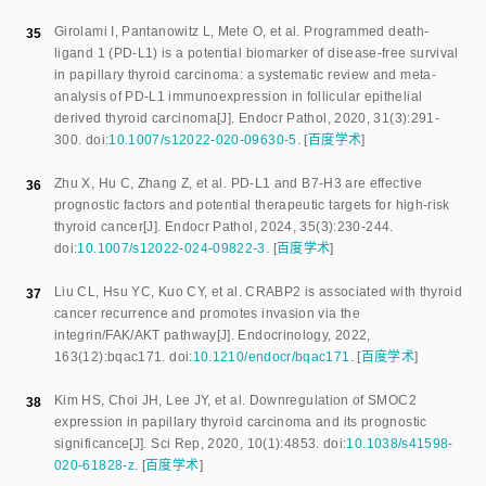
Girolami I
,
Pantanowitz L
,
Mete O
,
et al
.
Programmed death-
35
ligand 1 (PD-L1) is a potential biomarker of disease-free survival
in papillary thyroid carcinoma: a systematic review and meta-
analysis of PD-L1 immunoexpression in follicular epithelial
derived thyroid carcinoma
[J].
Endocr Pathol
,
2020
,
31
(
3
):
291
-
300
.
doi:
10.1007/s12022-020-09630-5
.
[
百度学术
]
Zhu X
,
Hu C
,
Zhang Z
,
et al
.
PD-L1 and B7-H3 are effective
36
prognostic factors and potential therapeutic targets for high-risk
thyroid cancer
[J].
Endocr Pathol
,
2024
,
35
(
3
):
230
-
244
.
doi:
10.1007/s12022-024-09822-3
.
[
百度学术
]
Liu CL
,
Hsu YC
,
Kuo CY
,
et al
.
CRABP2 is associated with thyroid
37
cancer recurrence and promotes invasion via the
integrin/FAK/AKT pathway
[J].
Endocrinology
,
2022
,
163
(
12
):
bqac171
.
doi:
10.1210/endocr/bqac171
.
[
百度学术
]
Kim HS
,
Choi JH
,
Lee JY
,
et al
.
Downregulation of SMOC2
38
expression in papillary thyroid carcinoma and its prognostic
significance
[J].
Sci Rep
,
2020
,
10
(
1
):
4853
.
doi:
10.1038/s41598-
020-61828-z
.
[
百度学术
]