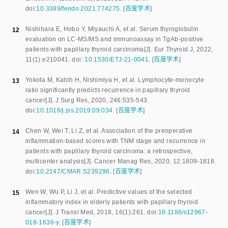
doi:
10.3389/fendo.2021.774275
.
[
百度学术
]
Nishihara E
,
Hobo Y
,
Miyauchi A
,
et al
.
Serum thyroglobulin
12
evaluation on LC-MS/MS and immunoassay in TgAb-positive
patients with papillary thyroid carcinoma
[J].
Eur Thyroid J
,
2022
,
11
(
1
):
e210041
.
doi:
10.1530/ETJ-21-0041
.
[
百度学术
]
Yokota M
,
Katoh H
,
Nishimiya H
,
et al
.
Lymphocyte-monocyte
13
ratio significantly predicts recurrence in papillary thyroid
cancer
[J].
J Surg Res
,
2020
,
246
:
535
-
543
.
doi:
10.1016/j.jss.2019.09.034
.
[
百度学术
]
Chen W
,
Wei T
,
Li Z
,
et al
.
Association of the preoperative
14
inflammation-based scores with TNM stage and recurrence in
patients with papillary thyroid carcinoma: a retrospective,
multicenter analysis
[J].
Cancer Manag Res
,
2020
,
12
:
1809
-
1818
.
doi:
10.2147/CMAR.S239296
.
[
百度学术
]
Wen W
,
Wu P
,
Li J
,
et al
.
Predictive values of the selected
15
inflammatory index in elderly patients with papillary thyroid
cancer
[J].
J Transl Med
,
2018
,
16
(
1
):
261
.
doi:
10.1186/s12967-
018-1636-y
.
[
百度学术
]