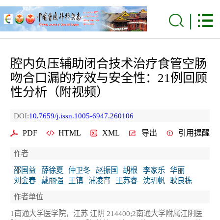
腔内负压辅助闭合技术治疗食管空肠
吻合口漏的疗效与安全性：21例回顾
性分析（附视频）
DOI:
10.7659/j.issn.1005-6947.260106
PDF
HTML
XML
导出
引用提醒
作者
邵国益
薛徐夏
仲卫冬
赵振国
胡根
李家乐
华丽
刘金春
戴丽强
王镇
浦凌宵
王苏睿
沈玥帆
耿良栋
作者单位
1南通大学医学院，江苏 江阴 214400;2南通大学附属江阴医