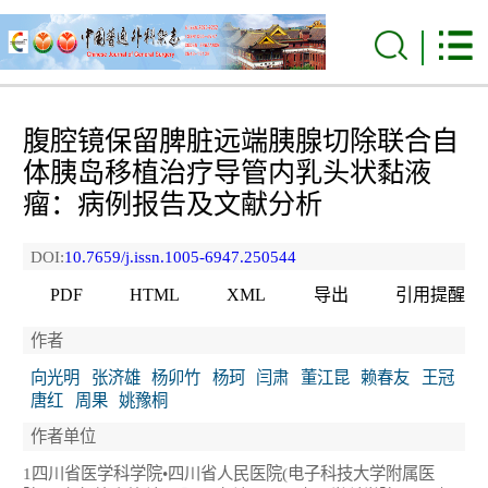
腹腔镜保留脾脏远端胰腺切除联合自
体胰岛移植治疗导管内乳头状黏液
瘤：病例报告及文献分析
DOI:
10.7659/j.issn.1005-6947.250544
PDF
HTML
XML
导出
引用提醒
作者
向光明
张济雄
杨卯竹
杨珂
闫肃
董江昆
赖春友
王冠
唐红
周果
姚豫桐
作者单位
1四川省医学科学院•四川省人民医院(电子科技大学附属医