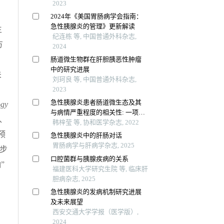
2023
2024年《美国胃肠病学会指南：
急性胰腺炎的管理》更新解读
生
纪连栋 等, 中国普通外科杂志,
方
2024
，
肠道微生物群在肝胆胰恶性肿瘤
中的研究进展
关
刘珂良 等, 中国普通外科杂志,
2023
急性胰腺炎患者肠道微生态及其
ogy
与病情严重程度的相关性: 一项前
、
瞻性横断面研究
韩梓莹 等, 协和医学杂志, 2022
预
急性胰腺炎中的肝肠对话
胃肠病学与肝病学杂志, 2025
步
口腔菌群与胰腺疾病的关系
”
福建医科大学研究生院 等, 临床肝
胆病杂志, 2025
急性胰腺炎的发病机制研究进展
及未来展望
西安交通大学学报（医学版）,
2024