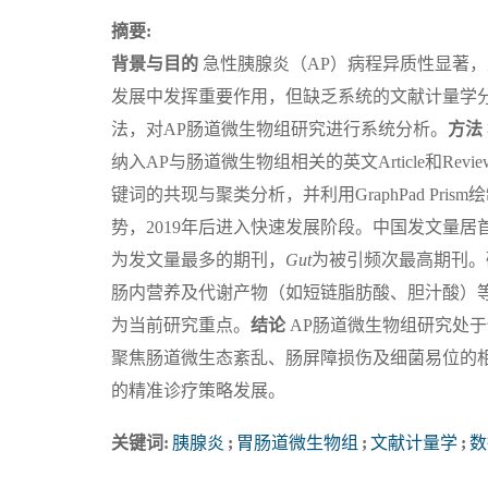
摘要:
背景与目的
急性胰腺炎（AP）病程异质性显著，
发展中发挥重要作用，但缺乏系统的文献计量学
法，对AP肠道微生物组研究进行系统分析。
方法
纳入AP与肠道微生物组相关的英文Article和Revie
键词的共现与聚类分析，并利用GraphPad Pris
势，2019年后进入快速发展阶段。中国发文量居
为发文量最多的期刊，
Gut
为被引频次最高期刊。
肠内营养及代谢产物（如短链脂肪酸、胆汁酸）
为当前研究重点。
结论
AP肠道微生物组研究处
聚焦肠道微生态紊乱、肠屏障损伤及细菌易位的相
的精准诊疗策略发展。
关键词:
胰腺炎
;
胃肠道微生物组
;
文献计量学
;
数