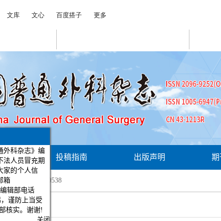
委会
投稿指南
出版声明
期
国普通外科杂志》编
，有不法人员冒充期
ssn.1005-6947.250538
收集大家的个人信
官方邮箱
126.com，编辑部电话
，请提高警惕，谨防上当受