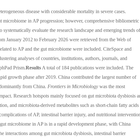
eterogeneous disease with considerable mortality in severe cases.
e gut microbiome in AP progression; however, comprehensive bibliometric
 to systematically evaluate the research landscape and emerging trends o
rom January 2012 to February 2026 were retrieved from the Web of
 related to AP and the gut microbiome were included. CiteSpace and
ering analyses of countries, institutions, authors, journals, and
aphPad Prism.
Results
A total of 184 publications were included. The
rapid growth phase after 2019. China contributed the largest number of
redominantly from China.
Frontiers in Microbiology
was the most
 impact. Research hotspots mainly focused on gut microbiota dysbiosis 
trition, and microbiota-derived metabolites such as short-chain fatty acids
omplications of AP, intestinal barrier injury, and nutritional interventio
gut microbiome in AP is in a rapid development phase, with China
he interactions among gut microbiota dysbiosis, intestinal barrier