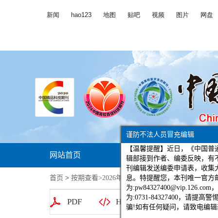
谨防不法人员冒充编辑
网站首页
期刊简介
编
【温馨提醒】近日，《中
辑部接到作者、编委反映
首页
>
按期查看
>
2026年第3期
>458-469. DOI:10.7659/j.i
刊编辑发送编委申请表，
息。特提醒您，本刊唯一
PDF
HTML
导出
为:pw84327400@vip.
为:0731-84327400