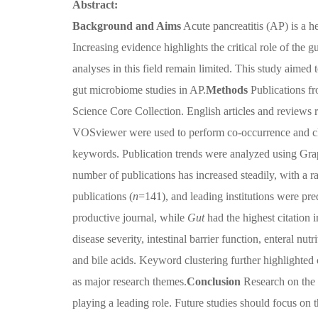
Abstract:
Background and Aims
Acute pancreatitis (AP) is a h
Increasing evidence highlights the critical role of th
analyses in this field remain limited. This study aimed
gut microbiome studies in AP.
Methods
Publications f
Science Core Collection. English articles and reviews
VOSviewer were used to perform co-occurrence and clust
keywords. Publication trends were analyzed using Gr
number of publications has increased steadily, with a 
publications (
n
=141), and leading institutions were p
productive journal, while
Gut
had the highest citation
disease severity, intestinal barrier function, enteral nu
and bile acids. Keyword clustering further highlighted c
as major research themes.
Conclusion
Research on the 
playing a leading role. Future studies should focus on t