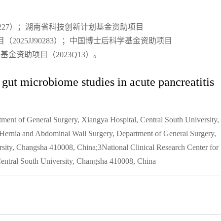
03227）；湖南省科技创新计划基金资助项目
目（2025JJ90283）；中国博士后科学基金资助项目
研基金资助项目（2023Q13）。
 gut microbiome studies in acute pancreatitis
tment of General Surgery, Xiangya Hospital, Central South University,
Hernia and Abdominal Wall Surgery, Department of General Surgery,
rsity, Changsha 410008, China;3National Clinical Research Center for
 Central South University, Changsha 410008, China