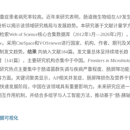
重症患者病死率较高。近年来研究表明，肠道微生物组在AP发
分析以揭示该领域研究格局与发展趋势。本研究基于文献计量学
检索Web of Science核心合集数据库（2012年1月—2026年2月）
w。采用CiteSpace和VOSviewer进行国家、机构、作者、期刊及
m绘制发文趋势。
结果
共纳入文献184篇。发文量总体呈持续增长趋
首（141篇），主要研究机构亦集中于中国。
Frontiers in Microbiol
研究热点主要集中于肠道菌群失调与疾病严重程度、肠屏障功能
等方面。关键词聚类显示，AP相关并发症、肠屏障损伤及营养干
于快速发展阶段，中国在该领域具有重要影响力。未来研究应进一
互作用机制，并结合多组学与人工智能方法，推动基于“肠-胰轴
据可视化