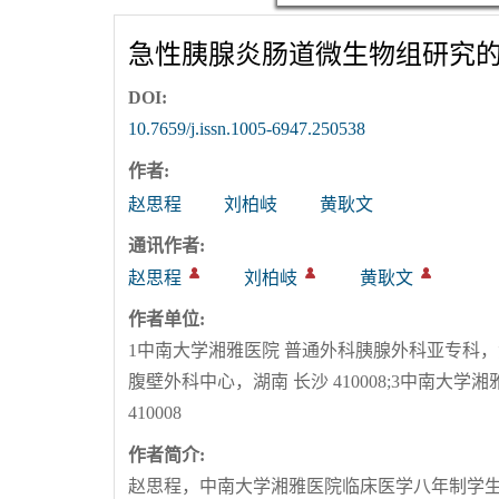
骗!如有任何疑问，请致
急性胰腺炎肠道微生物组研究
DOI:
10.7659/j.issn.1005-6947.250538
作者:
赵思程
刘柏岐
黄耿文
通讯作者:
赵思程
刘柏岐
黄耿文
作者单位:
1中南大学湘雅医院 普通外科胰腺外科亚专科，湖南
腹壁外科中心，湖南 长沙 410008;3中南大
410008
作者简介:
赵思程，中南大学湘雅医院临床医学八年制学