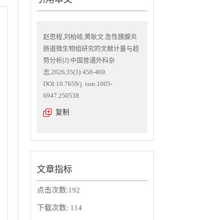
赵思程,刘柏岐,黄耿文.急性胰腺炎
肠道微生物组研究的文献计量与趋
势分析[J].中国普通外科杂
志,2026,35(3):458-469.
DOI:10.7659/j. issn.1005-
6947.250538
复制
文章指标
点击次数:
192
下载次数:
114